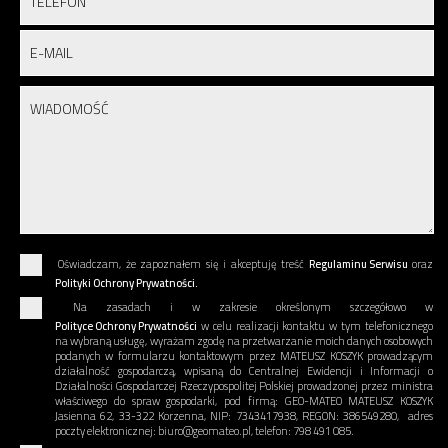
Oświadczam, że zapoznałem się i akceptuję treść
Regulaminu Serwisu
oraz
Polityki Ochrony Prywatności.
Na zasadach i w zakresie określonym szczegółowo w
Polityce Ochrony Prywatności
w celu realizacji kontaktu w tym telefonicznego
na wybraną usługę, wyrażam zgodę na przetwarzanie moich danych osobowych
podanych w formularzu kontaktowym przez MATEUSZ KOSZYK prowadzącym
działalność gospodarczą, wpisaną do Centralnej Ewidencji i Informacji o
Działalności Gospodarczej Rzeczypospolitej Polskiej prowadzonej przez ministra
właściwego do spraw gospodarki, pod firmą: GEO-MATEO MATEUSZ KOSZYK
Jasienna 62, 33-322 Korzenna, NIP: 7343417938, REGON: 386549280, adres
poczty elektronicznej: biuro@geomateo.pl, telefon: 798 491 085.