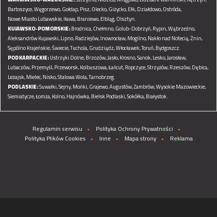
Bartoszyce,
Węgorzewo,
Gołdap,
Pisz,
Olecko,
Giżycko,
Ełk,
Działdowo,
Ostróda,
Nowe Miasto Lubawskie,
Iława,
Braniewo,
Elbląg,
Olsztyn.
KUJAWSKO-POMORSKIE:
Brodnica,
Chełmno,
Golub-Dobrzyń,
Rypin,
Wąbrzeźno,
Aleksandrów Kujawski,
Lipno,
Radziejów,
Inowrocław,
Mogilno,
Nakło nad Notecią,
Żnin,
Sępólno Krajeńskie,
Świecie,
Tuchola,
Grudziądz,
Włocławek,
Toruń,
Bydgoszcz.
PODKARPACKIE:
Ustrzyki Dolne,
Brzozów,
Jasło,
Krosno,
Sanok,
Lesko,
Jarosław,
Lubaczów,
Przemyśl,
Przeworsk,
Kolbuszowa,
Łańcut,
Ropczyce,
Strzyżów,
Rzeszów,
Dębica,
Leżajsk,
Mielec,
Nisko,
Stalowa Wola,
Tarnobrzeg.
PODLASKIE:
Suwałki,
Sejny,
Mońki,
Grajewo,
Augustów,
Zambrów,
Wysokie Mazowieckie,
Siemiatycze,
Łomża,
Kolno,
Hajnówka,
Bielsk Podlaski,
Sokółka,
Białystok.
Regulamin serwisu
Polityka Ochrony Prywatności
Polityka Plików Cookies
Inne
Mapa strony
Reklama