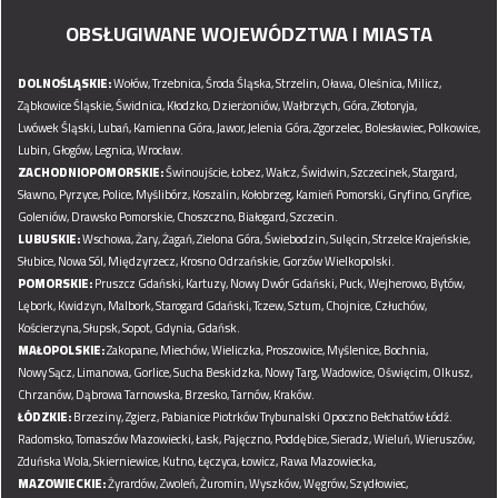
OBSŁUGIWANE WOJEWÓDZTWA I MIASTA
DOLNOŚLĄSKIE:
Wołów,
Trzebnica,
Środa Śląska,
Strzelin,
Oława,
Oleśnica,
Milicz,
Ząbkowice Śląskie,
Świdnica,
Kłodzko,
Dzierżoniów,
Wałbrzych,
Góra,
Złotoryja,
Lwówek Śląski,
Lubań,
Kamienna Góra,
Jawor,
Jelenia Góra,
Zgorzelec,
Bolesławiec,
Polkowice,
Lubin,
Głogów,
Legnica,
Wrocław.
ZACHODNIOPOMORSKIE:
Świnoujście,
Łobez,
Wałcz,
Świdwin,
Szczecinek,
Stargard,
Sławno,
Pyrzyce,
Police,
Myślibórz,
Koszalin,
Kołobrzeg,
Kamień Pomorski,
Gryfino,
Gryfice,
Goleniów,
Drawsko Pomorskie,
Choszczno,
Białogard,
Szczecin.
LUBUSKIE:
Wschowa,
Żary,
Żagań,
Zielona Góra,
Świebodzin,
Sulęcin,
Strzelce Krajeńskie,
Słubice,
Nowa Sól,
Międzyrzecz,
Krosno Odrzańskie,
Gorzów Wielkopolski.
POMORSKIE:
Pruszcz Gdański,
Kartuzy,
Nowy Dwór Gdański,
Puck,
Wejherowo,
Bytów,
Lębork,
Kwidzyn,
Malbork,
Starogard Gdański,
Tczew,
Sztum,
Chojnice,
Człuchów,
Kościerzyna,
Słupsk,
Sopot,
Gdynia,
Gdańsk.
MAŁOPOLSKIE:
Zakopane,
Miechów,
Wieliczka,
Proszowice,
Myślenice,
Bochnia,
Nowy Sącz,
Limanowa,
Gorlice,
Sucha Beskidzka,
Nowy Targ,
Wadowice,
Oświęcim,
Olkusz,
Chrzanów,
Dąbrowa Tarnowska,
Brzesko,
Tarnów,
Kraków.
ŁÓDZKIE:
Brzeziny,
Zgierz,
Pabianice
Piotrków Trybunalski
Opoczno
Bełchatów
Łódź.
Radomsko,
Tomaszów Mazowiecki,
Łask,
Pajęczno,
Poddębice,
Sieradz,
Wieluń,
Wieruszów,
Zduńska Wola,
Skierniewice,
Kutno,
Łęczyca,
Łowicz,
Rawa Mazowiecka,
MAZOWIECKIE:
Żyrardów,
Zwoleń,
Żuromin,
Wyszków,
Węgrów,
Szydłowiec,