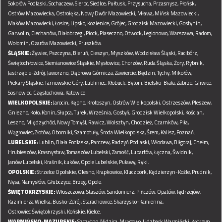
Sokołów Podlaski,
Sochaczew,
Sierpc,
Siedlce,
Pułtusk,
Przysucha,
Przasnysz,
Płońsk,
Ostrów Mazowiecka,
Ostrołęka,
Nowy Dwór Mazowiecki,
Mława,
Mińsk Mazowiecki,
Maków Mazowiecki,
Łosice,
Lipsko,
Kozienice,
Grójec,
Grodzisk Mazowiecki,
Gostynin,
Garwolin,
Ciechanów,
Białobrzegi,
Płock,
Piaseczno,
Otwock,
Legionowo,
Warszawa,
Radom,
Wołomin,
Ożarów Mazowiecki,
Pruszków.
ŚLĄSKIE:
Żywiec,
Pszczyna,
Bieruń,
Cieszyn,
Myszków,
Wodzisław Śląski,
Racibórz,
Świętochłowice,
Siemianowice Śląskie,
Mysłowice,
Chorzów,
Ruda Śląska,
Żory,
Rybnik,
Jastrzębie-Zdrój,
Jaworzno,
Dąbrowa Górnicza,
Zawiercie,
Będzin,
Tychy,
Mikołów,
Piekary Śląskie,
Tarnowskie Góry,
Lubliniec,
Kłobuck,
Bytom,
Bielsko-Biała,
Zabrze,
Gliwice,
Sosnowiec,
Częstochowa,
Katowice.
WIELKOPOLSKIE:
Jarocin,
Kępno,
Krotoszyn,
Ostrów Wielkopolski,
Ostrzeszów,
Pleszew,
Gniezno,
Koło,
Konin,
Słupca,
Turek,
Września,
Gostyń,
Grodzisk Wielkopolski,
Kościan,
Leszno,
Międzychód,
Nowy Tomyśl,
Rawicz,
Wolsztyn,
Chodzież,
Czarnków,
Piła,
Wągrowiec,
Złotów,
Oborniki,
Szamotuły,
Środa Wielkopolska,
Śrem,
Kalisz,
Poznań.
LUBELSKIE:
Lublin,
Biała Podlaska,
Parczew,
Radzyń Podlaski,
Włodawa,
Biłgoraj,
Chełm,
Hrubieszów,
Krasnystaw,
Tomaszów Lubelski,
Zamość,
Lubartów,
Łęczna,
Świdnik,
Janów Lubelski,
Kraśnik,
Łuków,
Opole Lubelskie,
Puławy,
Ryki.
OPOLSKIE:
Strzelce Opolskie,
Olesno,
Krapkowice,
Kluczbork,
Kędzierzyn-Koźle,
Prudnik,
Nysa,
Namysłów,
Głubczyce,
Brzeg,
Opole.
ŚWIĘTOKRZYSKIE:
Włoszczowa,
Staszów,
Sandomierz,
Pińczów,
Opatów,
Jędrzejów,
Kazimierza Wielka,
Busko-Zdrój,
Starachowice,
Skarżysko-Kamienna,
Ostrowiec Świętokrzyski,
Końskie,
Kielce.
WARMIŃSKO-MAZURSKIE:
Szczytno,
Nidzica,
Mrągowo,
Lidzbark Warmiński,
Kętrzyn,