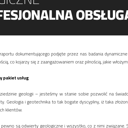
FESJONALNA OBSŁUG
e raportu dokumentującego podjęte przez nas badania dynamiczne
cią, co kojarzy się z zaangażowaniem oraz pilnością, jakie włożym
y pakiet usług
iedzinie geologii – jesteśmy w stanie sobie pozwolić na świadcz
y. Geologia i geotechnika to tak bogate dyscypliny, iż taka złoż
h klientów.
a pewno są odwierty geologiczne i wszystko, co z nimi związane.