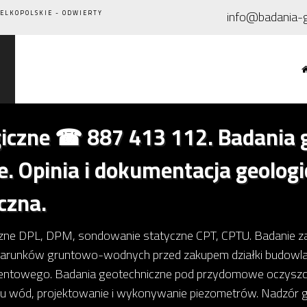
info@badania-
ELKOPOLSKIE - ODWIERTY
iczne ☎ 887 413 112. Badania g
e. Opinia i dokumentacja geolog
czna.
ne DPL, DPM, sondowanie statyczne CPT, CPTU. Badanie za
warunków gruntowo-wodnych przed zakupem działki budowlan
ntowego. Badania geotechniczne pod przydomowe oczyszczal
du wód, projektowanie i wykonywanie piezometrów. Nadzór g