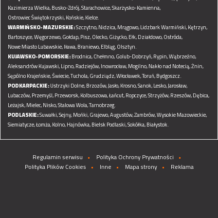
Kazimierza Wielka,
Busko-Zdrój,
Starachowice,
Skarżysko-Kamienna,
Ostrowiec Świętokrzyski,
Końskie,
Kielce.
WARMIŃSKO-MAZURSKIE:
Szczytno,
Nidzica,
Mrągowo,
Lidzbark Warmiński,
Kętrzyn,
Bartoszyce,
Węgorzewo,
Gołdap,
Pisz,
Olecko,
Giżycko,
Ełk,
Działdowo,
Ostróda,
Nowe Miasto Lubawskie,
Iława,
Braniewo,
Elbląg,
Olsztyn.
KUJAWSKO-POMORSKIE:
Brodnica,
Chełmno,
Golub-Dobrzyń,
Rypin,
Wąbrzeźno,
Aleksandrów Kujawski,
Lipno,
Radziejów,
Inowrocław,
Mogilno,
Nakło nad Notecią,
Żnin,
Sępólno Krajeńskie,
Świecie,
Tuchola,
Grudziądz,
Włocławek,
Toruń,
Bydgoszcz.
PODKARPACKIE:
Ustrzyki Dolne,
Brzozów,
Jasło,
Krosno,
Sanok,
Lesko,
Jarosław,
Lubaczów,
Przemyśl,
Przeworsk,
Kolbuszowa,
Łańcut,
Ropczyce,
Strzyżów,
Rzeszów,
Dębica,
Leżajsk,
Mielec,
Nisko,
Stalowa Wola,
Tarnobrzeg.
PODLASKIE:
Suwałki,
Sejny,
Mońki,
Grajewo,
Augustów,
Zambrów,
Wysokie Mazowieckie,
Siemiatycze,
Łomża,
Kolno,
Hajnówka,
Bielsk Podlaski,
Sokółka,
Białystok.
Regulamin serwisu
Polityka Ochrony Prywatności
Polityka Plików Cookies
Inne
Mapa strony
Reklama