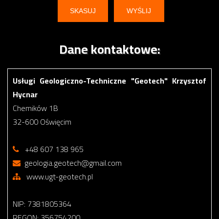
Dane kontaktowe:
Usługi Geologiczno-Techniczne "Geotech" Krzysztof
Hycnar
Chemików 1B
32-600 Oświęcim
+48 607 138 965
geologia.geotech@gmail.com
www.ugt-geotech.pl
NIP: 7381805364
REGON: 356754200