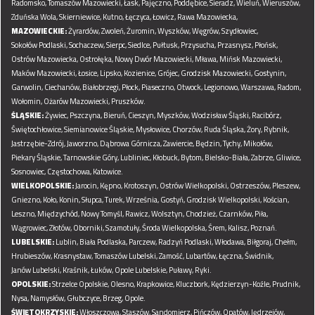
Radomsko,
Tomaszów Mazowiecki,
Łask,
Pajęczno,
Poddębice,
Sieradz,
Wieluń,
Wieruszów,
Zduńska Wola,
Skierniewice,
Kutno,
Łęczyca,
Łowicz,
Rawa Mazowiecka,
MAZOWIECKIE:
Żyrardów,
Zwoleń,
Żuromin,
Wyszków,
Węgrów,
Szydłowiec,
Sokołów Podlaski,
Sochaczew,
Sierpc,
Siedlce,
Pułtusk,
Przysucha,
Przasnysz,
Płońsk,
Ostrów Mazowiecka,
Ostrołęka,
Nowy Dwór Mazowiecki,
Mława,
Mińsk Mazowiecki,
Maków Mazowiecki,
Łosice,
Lipsko,
Kozienice,
Grójec,
Grodzisk Mazowiecki,
Gostynin,
Garwolin,
Ciechanów,
Białobrzegi,
Płock,
Piaseczno,
Otwock,
Legionowo,
Warszawa,
Radom,
Wołomin,
Ożarów Mazowiecki,
Pruszków.
ŚLĄSKIE:
Żywiec,
Pszczyna,
Bieruń,
Cieszyn,
Myszków,
Wodzisław Śląski,
Racibórz,
Świętochłowice,
Siemianowice Śląskie,
Mysłowice,
Chorzów,
Ruda Śląska,
Żory,
Rybnik,
Jastrzębie-Zdrój,
Jaworzno,
Dąbrowa Górnicza,
Zawiercie,
Będzin,
Tychy,
Mikołów,
Piekary Śląskie,
Tarnowskie Góry,
Lubliniec,
Kłobuck,
Bytom,
Bielsko-Biała,
Zabrze,
Gliwice,
Sosnowiec,
Częstochowa,
Katowice.
WIELKOPOLSKIE:
Jarocin,
Kępno,
Krotoszyn,
Ostrów Wielkopolski,
Ostrzeszów,
Pleszew,
Gniezno,
Koło,
Konin,
Słupca,
Turek,
Września,
Gostyń,
Grodzisk Wielkopolski,
Kościan,
Leszno,
Międzychód,
Nowy Tomyśl,
Rawicz,
Wolsztyn,
Chodzież,
Czarnków,
Piła,
Wągrowiec,
Złotów,
Oborniki,
Szamotuły,
Środa Wielkopolska,
Śrem,
Kalisz,
Poznań.
LUBELSKIE:
Lublin,
Biała Podlaska,
Parczew,
Radzyń Podlaski,
Włodawa,
Biłgoraj,
Chełm,
Hrubieszów,
Krasnystaw,
Tomaszów Lubelski,
Zamość,
Lubartów,
Łęczna,
Świdnik,
Janów Lubelski,
Kraśnik,
Łuków,
Opole Lubelskie,
Puławy,
Ryki.
OPOLSKIE:
Strzelce Opolskie,
Olesno,
Krapkowice,
Kluczbork,
Kędzierzyn-Koźle,
Prudnik,
Nysa,
Namysłów,
Głubczyce,
Brzeg,
Opole.
ŚWIĘTOKRZYSKIE:
Włoszczowa,
Staszów,
Sandomierz,
Pińczów,
Opatów,
Jędrzejów,