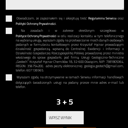
Oświadczam, że zapoznałem się i akceptuję treść
Regulaminu Serwisu
oraz
Polityki Ochrony Prywatności.
Na zasadach i w zakresie określonym szczegółowo w
Polityce Ochrony Prywatności
w celu realizacji kontaktu w tym telefonicznego
na wybraną usługę, wyrażam zgodę na przetwarzanie moich danych osobowych
podanych w formularzu kontaktowym przez Krzysztof Hycnar prowadzącym
działalność gospodarczą, wpisaną do Centralnej Ewidencji i Informacji o
Działalności Gospodarczej Rzeczypospolitej Polskiej prowadzonej przez ministra
właściwego do spraw gospodarki, pod firmą: Usługi Geologiczno-Techniczne
„Geotech” Krzysztof Hycnar Chemików 1B, 32-600 Oświęcim, NIP: 7381805364,
REGON: 356754200, adres poczty elektronicznej: geologia.geotech@gmail.com,
telefon: 607 138 965.
Wyrażam zgodę na otrzymywanie w ramach Serwisu informacji handlowych
dotyczących świadczonych usługi na podany przeze mnie adres e-mail lub
telefon.
3 + 5