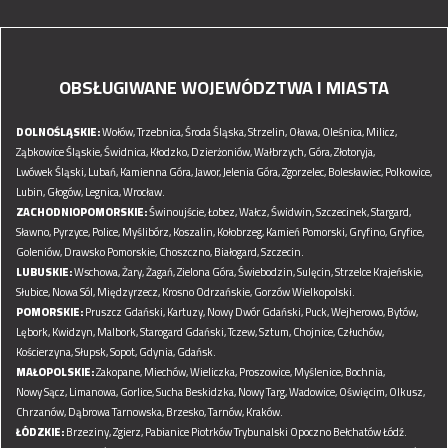
OBSŁUGIWANE WOJEWÓDZTWA I MIASTA
DOLNOŚLĄSKIE:
Wołów,
Trzebnica,
Środa Śląska,
Strzelin,
Oława,
Oleśnica,
Milicz,
Ząbkowice Śląskie,
Świdnica,
Kłodzko,
Dzierżoniów,
Wałbrzych,
Góra,
Złotoryja,
Lwówek Śląski,
Lubań,
Kamienna Góra,
Jawor,
Jelenia Góra,
Zgorzelec,
Bolesławiec,
Polkowice,
Lubin,
Głogów,
Legnica,
Wrocław.
ZACHODNIOPOMORSKIE:
Świnoujście,
Łobez,
Wałcz,
Świdwin,
Szczecinek,
Stargard,
Sławno,
Pyrzyce,
Police,
Myślibórz,
Koszalin,
Kołobrzeg,
Kamień Pomorski,
Gryfino,
Gryfice,
Goleniów,
Drawsko Pomorskie,
Choszczno,
Białogard,
Szczecin.
LUBUSKIE:
Wschowa,
Żary,
Żagań,
Zielona Góra,
Świebodzin,
Sulęcin,
Strzelce Krajeńskie,
Słubice,
Nowa Sól,
Międzyrzecz,
Krosno Odrzańskie,
Gorzów Wielkopolski.
POMORSKIE:
Pruszcz Gdański,
Kartuzy,
Nowy Dwór Gdański,
Puck,
Wejherowo,
Bytów,
Lębork,
Kwidzyn,
Malbork,
Starogard Gdański,
Tczew,
Sztum,
Chojnice,
Człuchów,
Kościerzyna,
Słupsk,
Sopot,
Gdynia,
Gdańsk.
MAŁOPOLSKIE:
Zakopane,
Miechów,
Wieliczka,
Proszowice,
Myślenice,
Bochnia,
Nowy Sącz,
Limanowa,
Gorlice,
Sucha Beskidzka,
Nowy Targ,
Wadowice,
Oświęcim,
Olkusz,
Chrzanów,
Dąbrowa Tarnowska,
Brzesko,
Tarnów,
Kraków.
ŁÓDZKIE:
Brzeziny,
Zgierz,
Pabianice
Piotrków Trybunalski
Opoczno
Bełchatów
Łódź.