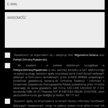
Oświadczam, że zapoznałem się i akceptuję treść
Regulaminu Serwisu
oraz
Polityki Ochrony Prywatności.
Na zasadach i w zakresie określonym szczegółowo w
Polityce Ochrony Prywatności
w celu realizacji kontaktu w tym telefonicznego
na wybraną usługę, wyrażam zgodę na przetwarzanie moich danych osobowych
podanych w formularzu kontaktowym przez ŁUKASZ DOROBA prowadzącym
działalność gospodarczą, wpisaną do Centralnej Ewidencji i Informacji o
Działalności Gospodarczej Rzeczypospolitej Polskiej prowadzonej przez ministra
właściwego do spraw gospodarki, pod firmą: GEO-LOOK GEOLOGIA SP Z O.O.
Senatorska 108B, 35-317 Rzeszów, NIP: 8133873263, REGON: 521031856, adres
poczty elektronicznej: geo-look@o2.pl, telefon: 796 111 441.
Wyrażam zgodę na otrzymywanie w ramach Serwisu informacji handlowych
dotyczących świadczonych usługi na podany przeze mnie adres e-mail lub