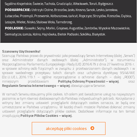
Sępólno Krajeńskie,
Świecie,
Tuchola,
Grudziądz,
Włocławek,
Toruń,
Bydgoszcz.
PODKARPACKIE:
Ustrzyki Dolne,
Brzozów,
Jasło,
Krosno,
Sanok,
Lesko,
Jarosław,
Lubaczów,
Przemyśl,
Przeworsk,
Kolbuszowa,
Łańcut,
Ropczyce,
Strzyżów,
Rzeszów,
Dębica,
Leżajsk,
Mielec,
Nisko,
Stalowa Wola,
Tarnobrzeg.
PODLASKIE:
Suwałki,
Sejny,
Mońki,
Grajewo,
Augustów,
Zambrów,
Wysokie Mazowieckie,
Siemiatycze,
Łomża,
Kolno,
Hajnówka,
Bielsk Podlaski,
Sokółka,
Białystok.
Szanowny Użytkowniku!
Regulamin serwisu
Polityka Ochrony Prywatności
Szanując Państwa prawo do prywatności jako prowadzący Serwis Internetowy (dalej „Serwis”)
oraz Administrator danych osobowych (dalej „Administrator”), w rozumieniu
Polityka Plików Cookies
Inne
Mapa strony
Reklama
Rozporządzenia Parlamentu Europejskiego i Rady (UE) 2016/679 z dnia 27 kwietnia 2016 r.
w sprawie ochrony osób fizycznych w związku z przetwarzaniem danych osobowych i w
sprawie swobodnego przepływu takich danych oraz uchylenia dyrektywy 95/46/WE
(Dz.U.UE.L.2016.119.1 – ogólne rozporządzenie o ochronie danych – dalej „RODO”),
niniejszym przedstawiam
Politykę Ochrony Prywatności – więcej
, oraz
Regulamin Serwisu Internetowego – więcej
, obowiązujące w Serwisie.
W ramach Serwisu stosujemy pliki cookies. Ich celem jest świadczenie usług na najwyższym
poziomie, w tym również dostosowanych do Państwa indywidualnych potrzeb. Korzystanie z
witryny bez zmiany ustawień przeglądarki dotyczących cookies oznacza, że będą one
umieszczane w Państwa urządzeniu. W każdej chwili możecie Państwo dokonać zmiany
ustawień przeglądarki dotyczących plików cookies. Dodatkowe informacje na ten temat
znajdują się
Polityce Plików Cookies – więcej.
akceptuję pliki cookies