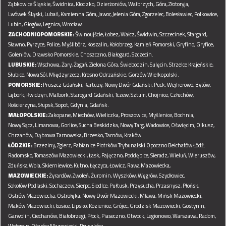
Ząbkowice Śląskie,
Świdnica,
Kłodzko,
Dzierżoniów,
Wałbrzych,
Góra,
Złotoryja,
Lwówek Śląski,
Lubań,
Kamienna Góra,
Jawor,
Jelenia Góra,
Zgorzelec,
Bolesławiec,
Polkowice,
Lubin,
Głogów,
Legnica,
Wrocław.
ZACHODNIOPOMORSKIE:
Świnoujście,
Łobez,
Wałcz,
Świdwin,
Szczecinek,
Stargard,
Sławno,
Pyrzyce,
Police,
Myślibórz,
Koszalin,
Kołobrzeg,
Kamień Pomorski,
Gryfino,
Gryfice,
Goleniów,
Drawsko Pomorskie,
Choszczno,
Białogard,
Szczecin.
LUBUSKIE:
Wschowa,
Żary,
Żagań,
Zielona Góra,
Świebodzin,
Sulęcin,
Strzelce Krajeńskie,
Słubice,
Nowa Sól,
Międzyrzecz,
Krosno Odrzańskie,
Gorzów Wielkopolski.
POMORSKIE:
Pruszcz Gdański,
Kartuzy,
Nowy Dwór Gdański,
Puck,
Wejherowo,
Bytów,
Lębork,
Kwidzyn,
Malbork,
Starogard Gdański,
Tczew,
Sztum,
Chojnice,
Człuchów,
Kościerzyna,
Słupsk,
Sopot,
Gdynia,
Gdańsk.
MAŁOPOLSKIE:
Zakopane,
Miechów,
Wieliczka,
Proszowice,
Myślenice,
Bochnia,
Nowy Sącz,
Limanowa,
Gorlice,
Sucha Beskidzka,
Nowy Targ,
Wadowice,
Oświęcim,
Olkusz,
Chrzanów,
Dąbrowa Tarnowska,
Brzesko,
Tarnów,
Kraków.
ŁÓDZKIE:
Brzeziny,
Zgierz,
Pabianice
Piotrków Trybunalski
Opoczno
Bełchatów
Łódź.
Radomsko,
Tomaszów Mazowiecki,
Łask,
Pajęczno,
Poddębice,
Sieradz,
Wieluń,
Wieruszów,
Zduńska Wola,
Skierniewice,
Kutno,
Łęczyca,
Łowicz,
Rawa Mazowiecka,
MAZOWIECKIE:
Żyrardów,
Zwoleń,
Żuromin,
Wyszków,
Węgrów,
Szydłowiec,
Sokołów Podlaski,
Sochaczew,
Sierpc,
Siedlce,
Pułtusk,
Przysucha,
Przasnysz,
Płońsk,
Ostrów Mazowiecka,
Ostrołęka,
Nowy Dwór Mazowiecki,
Mława,
Mińsk Mazowiecki,
Maków Mazowiecki,
Łosice,
Lipsko,
Kozienice,
Grójec,
Grodzisk Mazowiecki,
Gostynin,
Garwolin,
Ciechanów,
Białobrzegi,
Płock,
Piaseczno,
Otwock,
Legionowo,
Warszawa,
Radom,
Wołomin,
Ożarów Mazowiecki,
Pruszków.