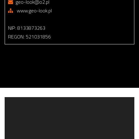
geo-look@o2.pl
www.geo-look.pl
NIP: 8133873263
REGON: 521031856