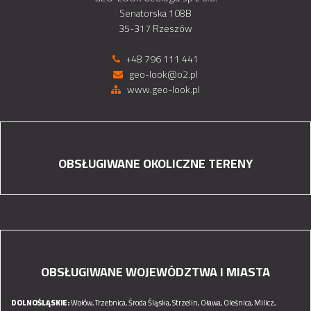
Senatorska 108B
35-317 Rzeszów
+48 796 111 441
geo-look@o2.pl
www.geo-look.pl
OBSŁUGIWANE OKOLICZNE TERENY
OBSŁUGIWANE WOJEWÓDZTWA I MIASTA
DOLNOŚLĄSKIE:
Wołów,
Trzebnica,
Środa Śląska,
Strzelin,
Oława,
Oleśnica,
Milicz,