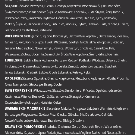
ŚLĄSKIE:
Żywiec,
Pszczyna,
Bieruń,
Cieszyn,
Myszków,
Wodzisław Śląski,
Racibórz,
Świętochłowice,
Siemianowice Śląskie,
Mysłowice,
Chorzów,
Ruda Śląska,
Żory,
Rybnik,
Jastrzębie-Zdrój,
Jaworzno,
Dąbrowa Górnicza,
Zawiercie,
Będzin,
Tychy,
Mikołów,
Piekary Śląskie,
Tarnowskie Góry,
Lubliniec,
Kłobuck,
Bytom,
Bielsko-Biała,
Zabrze,
Gliwice,
Sosnowiec,
Częstochowa,
Katowice.
WIELKOPOLSKIE:
Jarocin,
Kępno,
Krotoszyn,
Ostrów Wielkopolski,
Ostrzeszów,
Pleszew,
Gniezno,
Koło,
Konin,
Słupca,
Turek,
Września,
Gostyń,
Grodzisk Wielkopolski,
Kościan,
Leszno,
Międzychód,
Nowy Tomyśl,
Rawicz,
Wolsztyn,
Chodzież,
Czarnków,
Piła,
Wągrowiec,
Złotów,
Oborniki,
Szamotuły,
Środa Wielkopolska,
Śrem,
Kalisz,
Poznań.
LUBELSKIE:
Lublin,
Biała Podlaska,
Parczew,
Radzyń Podlaski,
Włodawa,
Biłgoraj,
Chełm,
Hrubieszów,
Krasnystaw,
Tomaszów Lubelski,
Zamość,
Lubartów,
Łęczna,
Świdnik,
Janów Lubelski,
Kraśnik,
Łuków,
Opole Lubelskie,
Puławy,
Ryki.
OPOLSKIE:
Strzelce Opolskie,
Olesno,
Krapkowice,
Kluczbork,
Kędzierzyn-Koźle,
Prudnik,
Nysa,
Namysłów,
Głubczyce,
Brzeg,
Opole.
ŚWIĘTOKRZYSKIE:
Włoszczowa,
Staszów,
Sandomierz,
Pińczów,
Opatów,
Jędrzejów,
Kazimierza Wielka,
Busko-Zdrój,
Starachowice,
Skarżysko-Kamienna,
Ostrowiec Świętokrzyski,
Końskie,
Kielce.
WARMIŃSKO-MAZURSKIE:
Szczytno,
Nidzica,
Mrągowo,
Lidzbark Warmiński,
Kętrzyn,
Bartoszyce,
Węgorzewo,
Gołdap,
Pisz,
Olecko,
Giżycko,
Ełk,
Działdowo,
Ostróda,
Nowe Miasto Lubawskie,
Iława,
Braniewo,
Elbląg,
Olsztyn.
KUJAWSKO-POMORSKIE:
Brodnica,
Chełmno,
Golub-Dobrzyń,
Rypin,
Wąbrzeźno,
Aleksandrów Kujawski,
Lipno,
Radziejów,
Inowrocław,
Mogilno,
Nakło nad Notecią,
Żnin,