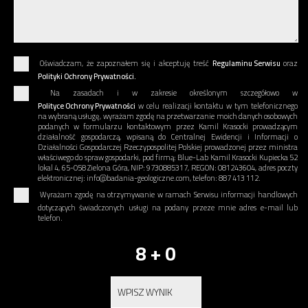
Oświadczam, że zapoznałem się i akceptuję treść
Regulaminu Serwisu
oraz
Polityki Ochrony Prywatności.
Na zasadach i w zakresie określonym szczegółowo w
Polityce Ochrony Prywatności
w celu realizacji kontaktu w tym telefonicznego
na wybraną usługę, wyrażam zgodę na przetwarzanie moich danych osobowych
podanych w formularzu kontaktowym przez Kamil Krasocki prowadzącym
działalność gospodarczą, wpisaną do Centralnej Ewidencji i Informacji o
Działalności Gospodarczej Rzeczypospolitej Polskiej prowadzonej przez ministra
właściwego do spraw gospodarki, pod firmą: Blue-Lab Kamil Krasocki Kupiecka 52
lokal 4, 65-058 Zielona Góra, NIP: 9730885317, REGON: 081243604, adres poczty
elektronicznej: info@badania-geologiczne.com, telefon: 887 413 112.
Wyrażam zgodę na otrzymywanie w ramach Serwisu informacji handlowych
dotyczących świadczonych usługi na podany przeze mnie adres e-mail lub
telefon.
8 + 0