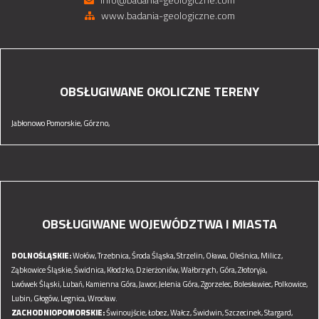
www.badania-geologiczne.com
OBSŁUGIWANE OKOLICZNE TERENY
Jabłonowo Pomorskie,
Górzno,
OBSŁUGIWANE WOJEWÓDZTWA I MIASTA
DOLNOŚLĄSKIE:
Wołów,
Trzebnica,
Środa Śląska,
Strzelin,
Oława,
Oleśnica,
Milicz,
Ząbkowice Śląskie,
Świdnica,
Kłodzko,
Dzierżoniów,
Wałbrzych,
Góra,
Złotoryja,
Lwówek Śląski,
Lubań,
Kamienna Góra,
Jawor,
Jelenia Góra,
Zgorzelec,
Bolesławiec,
Polkowice,
Lubin,
Głogów,
Legnica,
Wrocław.
ZACHODNIOPOMORSKIE:
Świnoujście,
Łobez,
Wałcz,
Świdwin,
Szczecinek,
Stargard,