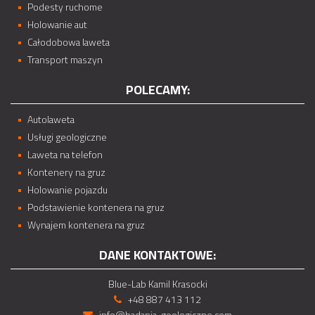
Podesty ruchome
Holowanie aut
Całodobowa laweta
Transport maszyn
POLECAMY:
Autolaweta
Usługi geologiczne
Laweta na telefon
Kontenery na gruz
Holowanie pojazdu
Podstawienie kontenera na gruz
Wynajem kontenera na gruz
DANE KONTAKTOWE:
Blue-Lab Kamil Krasocki
+48 887 413 112
info@badania-geologiczne.com