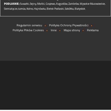
PODLASKIE:
Suwałki,
Sejny,
Mońki,
Grajewo,
Augustów,
Zambrów,
Wysokie Mazowieckie,
Siemiatycze,
Łomża,
Kolno,
Hajnówka,
Bielsk Podlaski,
Sokółka,
Białystok.
Regulamin serwisu
Polityka Ochrony Prywatności
Polityka Plików Cookies
Inne
Mapa strony
Reklama