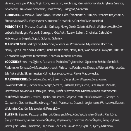
Sławno,
Pyrzyce,
Police,
Myślibórz,
Koszalin,
Kołobrzeg,
Kamień Pomorski,
Gryfino,
Gryfice,
Goleniów,
Drawsko Pomorskie,
Choszczno,
Białogard,
Szczecin.
LUBUSKIE:
Wschowa,
Żary,
Żagań,
Zielona Góra,
Świebodzin,
Sulęcin,
Strzelce Krajeńskie,
Słubice,
Nowa Sól,
Międzyrzecz,
Krosno Odrzańskie,
Gorzów Wielkopolski.
POMORSKIE:
Pruszcz Gdański,
Kartuzy,
Nowy Dwór Gdański,
Puck,
Wejherowo,
Bytów,
Lębork,
Kwidzyn,
Malbork,
Starogard Gdański,
Tczew,
Sztum,
Chojnice,
Człuchów,
Kościerzyna,
Słupsk,
Sopot,
Gdynia,
Gdańsk.
MAŁOPOLSKIE:
Zakopane,
Miechów,
Wieliczka,
Proszowice,
Myślenice,
Bochnia,
Nowy Sącz,
Limanowa,
Gorlice,
Sucha Beskidzka,
Nowy Targ,
Wadowice,
Oświęcim,
Olkusz,
Chrzanów,
Dąbrowa Tarnowska,
Brzesko,
Tarnów,
Kraków.
ŁÓDZKIE:
Brzeziny,
Zgierz,
Pabianice
Piotrków Trybunalski
Opoczno
Bełchatów
Łódź.
Radomsko,
Tomaszów Mazowiecki,
Łask,
Pajęczno,
Poddębice,
Sieradz,
Wieluń,
Wieruszów,
Zduńska Wola,
Skierniewice,
Kutno,
Łęczyca,
Łowicz,
Rawa Mazowiecka,
MAZOWIECKIE:
Żyrardów,
Zwoleń,
Żuromin,
Wyszków,
Węgrów,
Szydłowiec,
Sokołów Podlaski,
Sochaczew,
Sierpc,
Siedlce,
Pułtusk,
Przysucha,
Przasnysz,
Płońsk,
Ostrów Mazowiecka,
Ostrołęka,
Nowy Dwór Mazowiecki,
Mława,
Mińsk Mazowiecki,
Maków Mazowiecki,
Łosice,
Lipsko,
Kozienice,
Grójec,
Grodzisk Mazowiecki,
Gostynin,
Garwolin,
Ciechanów,
Białobrzegi,
Płock,
Piaseczno,
Otwock,
Legionowo,
Warszawa,
Radom,
Wołomin,
Ożarów Mazowiecki,
Pruszków.
ŚLĄSKIE:
Żywiec,
Pszczyna,
Bieruń,
Cieszyn,
Myszków,
Wodzisław Śląski,
Racibórz,
Świętochłowice,
Siemianowice Śląskie,
Mysłowice,
Chorzów,
Ruda Śląska,
Żory,
Rybnik,
Jastrzębie-Zdrój,
Jaworzno,
Dąbrowa Górnicza,
Zawiercie,
Będzin,
Tychy,
Mikołów,