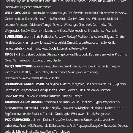
Piekary Śląskie,
Tarnowskie Góry,
Lubliniec,
Kłobuck,
Bytom,
Bielsko-Biała,
Zabrze,
Gliwice,
Sosnowiec,
Częstochowa,
Katowice.
WIELKOPOLSKIE:
Jarocin,
Kępno,
Krotoszyn,
Ostrów Wielkopolski,
Ostrzeszów,
Pleszew,
Gniezno,
Koło,
Konin,
Słupca,
Turek,
Września,
Gostyń,
Grodzisk Wielkopolski,
Kościan,
Leszno,
Międzychód,
Nowy Tomyśl,
Rawicz,
Wolsztyn,
Chodzież,
Czarnków,
Piła,
Wągrowiec,
Złotów,
Oborniki,
Szamotuły,
Środa Wielkopolska,
Śrem,
Kalisz,
Poznań.
LUBELSKIE:
Lublin,
Biała Podlaska,
Parczew,
Radzyń Podlaski,
Włodawa,
Biłgoraj,
Chełm,
Hrubieszów,
Krasnystaw,
Tomaszów Lubelski,
Zamość,
Lubartów,
Łęczna,
Świdnik,
Janów Lubelski,
Kraśnik,
Łuków,
Opole Lubelskie,
Puławy,
Ryki.
OPOLSKIE:
Strzelce Opolskie,
Olesno,
Krapkowice,
Kluczbork,
Kędzierzyn-Koźle,
Prudnik,
Nysa,
Namysłów,
Głubczyce,
Brzeg,
Opole.
ŚWIĘTOKRZYSKIE:
Włoszczowa,
Staszów,
Sandomierz,
Pińczów,
Opatów,
Jędrzejów,
Kazimierza Wielka,
Busko-Zdrój,
Starachowice,
Skarżysko-Kamienna,
Ostrowiec Świętokrzyski,
Końskie,
Kielce.
WARMIŃSKO-MAZURSKIE:
Szczytno,
Nidzica,
Mrągowo,
Lidzbark Warmiński,
Kętrzyn,
Bartoszyce,
Węgorzewo,
Gołdap,
Pisz,
Olecko,
Giżycko,
Ełk,
Działdowo,
Ostróda,
Nowe Miasto Lubawskie,
Iława,
Braniewo,
Elbląg,
Olsztyn.
KUJAWSKO-POMORSKIE:
Brodnica,
Chełmno,
Golub-Dobrzyń,
Rypin,
Wąbrzeźno,
Aleksandrów Kujawski,
Lipno,
Radziejów,
Inowrocław,
Mogilno,
Nakło nad Notecią,
Żnin,
Sępólno Krajeńskie,
Świecie,
Tuchola,
Grudziądz,
Włocławek,
Toruń,
Bydgoszcz.
PODKARPACKIE:
Ustrzyki Dolne,
Brzozów,
Jasło,
Krosno,
Sanok,
Lesko,
Jarosław,
Lubaczów,
Przemyśl,
Przeworsk,
Kolbuszowa,
Łańcut,
Ropczyce,
Strzyżów,
Rzeszów,
Dębica,
Leżajsk,
Mielec,
Nisko,
Stalowa Wola,
Tarnobrzeg.