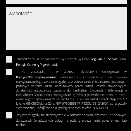
Oświadczam, że zapoznałem się i akceptuję treść
Regulaminu Serwisu
oraz
Polityki Ochrony Prywatności.
Na zasadach i w zakresie określonym szczegółowo w
Polityce Ochrony Prywatności
w celu realizacji kontaktu w tym telefonicznego
na wybraną usługę, wyrażam zgodę na przetwarzanie moich danych osobowych
podanych w formularzu kontaktowym przez Kamil Krasocki prowadzącym
działalność gospodarczą, wpisaną do Centralnej Ewidencji i Informacji o
Działalności Gospodarczej Rzeczypospolitej Polskiej prowadzonej przez ministra
właściwego do spraw gospodarki, pod firmą: Blue-Lab Kamil Krasocki Kupiecka 52
lokal 4, 65-058 Zielona Góra, NIP: 9730885317, REGON: 081243604, adres poczty
elektronicznej: info@badania-geologiczne.com, telefon: 887 413 112.
Wyrażam zgodę na otrzymywanie w ramach Serwisu informacji handlowych
dotyczących świadczonych usługi na podany przeze mnie adres e-mail lub
telefon.