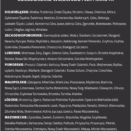
DOLNOŚLĄSKIE:
Wołów,
Trzebnica,
Środa Śląska,
Strzelin,
Oława,
Oleśnica,
Milicz,
Ząbkowice Śląskie,
Świdnica,
Kłodzko,
Dzierżoniów,
Wałbrzych,
Góra,
Złotoryja,
Lwówek Śląski,
Lubań,
Kamienna Góra,
Jawor,
Jelenia Góra,
Zgorzelec,
Bolesławiec,
Polkowice,
Lubin,
Głogów,
Legnica,
Wrocław.
ZACHODNIOPOMORSKIE:
Świnoujście,
Łobez,
Wałcz,
Świdwin,
Szczecinek,
Stargard,
Sławno,
Pyrzyce,
Police,
Myślibórz,
Koszalin,
Kołobrzeg,
Kamień Pomorski,
Gryfino,
Gryfice,
Goleniów,
Drawsko Pomorskie,
Choszczno,
Białogard,
Szczecin.
LUBUSKIE:
Wschowa,
Żary,
Żagań,
Zielona Góra,
Świebodzin,
Sulęcin,
Strzelce Krajeńskie,
Słubice,
Nowa Sól,
Międzyrzecz,
Krosno Odrzańskie,
Gorzów Wielkopolski.
POMORSKIE:
Pruszcz Gdański,
Kartuzy,
Nowy Dwór Gdański,
Puck,
Wejherowo,
Bytów,
Lębork,
Kwidzyn,
Malbork,
Starogard Gdański,
Tczew,
Sztum,
Chojnice,
Człuchów,
Kościerzyna,
Słupsk,
Sopot,
Gdynia,
Gdańsk.
MAŁOPOLSKIE:
Zakopane,
Miechów,
Wieliczka,
Proszowice,
Myślenice,
Bochnia,
Nowy Sącz,
Limanowa,
Gorlice,
Sucha Beskidzka,
Nowy Targ,
Wadowice,
Oświęcim,
Olkusz,
Chrzanów,
Dąbrowa Tarnowska,
Brzesko,
Tarnów,
Kraków.
ŁÓDZKIE:
Brzeziny,
Zgierz,
Pabianice
Piotrków Trybunalski
Opoczno
Bełchatów
Łódź.
Radomsko,
Tomaszów Mazowiecki,
Łask,
Pajęczno,
Poddębice,
Sieradz,
Wieluń,
Wieruszów,
Zduńska Wola,
Skierniewice,
Kutno,
Łęczyca,
Łowicz,
Rawa Mazowiecka,
MAZOWIECKIE:
Żyrardów,
Zwoleń,
Żuromin,
Wyszków,
Węgrów,
Szydłowiec,
Sokołów Podlaski,
Sochaczew,
Sierpc,
Siedlce,
Pułtusk,
Przysucha,
Przasnysz,
Płońsk,
Ostrów Mazowiecka,
Ostrołęka,
Nowy Dwór Mazowiecki,
Mława,
Mińsk Mazowiecki,