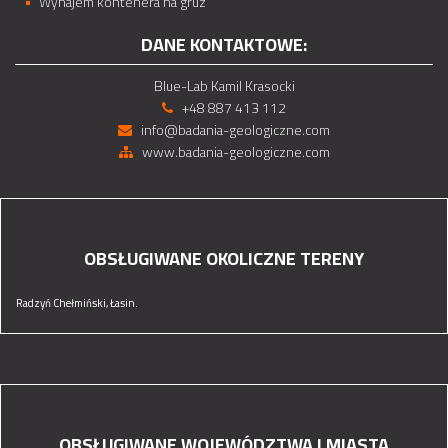
Wynajem kontenera na gruz
DANE KONTAKTOWE:
Blue-Lab Kamil Krasocki
+48 887 413 112
info@badania-geologiczne.com
www.badania-geologiczne.com
OBSŁUGIWANE OKOLICZNE TERENY
Radzyń Chełmiński,
Łasin.
OBSŁUGIWANE WOJEWÓDZTWA I MIASTA