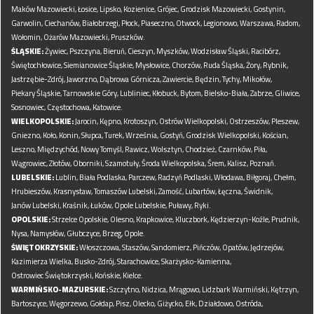
Maków Mazowiecki,
Łosice,
Lipsko,
Kozienice,
Grójec,
Grodzisk Mazowiecki,
Gostynin,
Garwolin,
Ciechanów,
Białobrzegi,
Płock,
Piaseczno,
Otwock,
Legionowo,
Warszawa,
Radom,
Wołomin,
Ożarów Mazowiecki,
Pruszków.
ŚLĄSKIE:
Żywiec,
Pszczyna,
Bieruń,
Cieszyn,
Myszków,
Wodzisław Śląski,
Racibórz,
Świętochłowice,
Siemianowice Śląskie,
Mysłowice,
Chorzów,
Ruda Śląska,
Żory,
Rybnik,
Jastrzębie-Zdrój,
Jaworzno,
Dąbrowa Górnicza,
Zawiercie,
Będzin,
Tychy,
Mikołów,
Piekary Śląskie,
Tarnowskie Góry,
Lubliniec,
Kłobuck,
Bytom,
Bielsko-Biała,
Zabrze,
Gliwice,
Sosnowiec,
Częstochowa,
Katowice.
WIELKOPOLSKIE:
Jarocin,
Kępno,
Krotoszyn,
Ostrów Wielkopolski,
Ostrzeszów,
Pleszew,
Gniezno,
Koło,
Konin,
Słupca,
Turek,
Września,
Gostyń,
Grodzisk Wielkopolski,
Kościan,
Leszno,
Międzychód,
Nowy Tomyśl,
Rawicz,
Wolsztyn,
Chodzież,
Czarnków,
Piła,
Wągrowiec,
Złotów,
Oborniki,
Szamotuły,
Środa Wielkopolska,
Śrem,
Kalisz,
Poznań.
LUBELSKIE:
Lublin,
Biała Podlaska,
Parczew,
Radzyń Podlaski,
Włodawa,
Biłgoraj,
Chełm,
Hrubieszów,
Krasnystaw,
Tomaszów Lubelski,
Zamość,
Lubartów,
Łęczna,
Świdnik,
Janów Lubelski,
Kraśnik,
Łuków,
Opole Lubelskie,
Puławy,
Ryki.
OPOLSKIE:
Strzelce Opolskie,
Olesno,
Krapkowice,
Kluczbork,
Kędzierzyn-Koźle,
Prudnik,
Nysa,
Namysłów,
Głubczyce,
Brzeg,
Opole.
ŚWIĘTOKRZYSKIE:
Włoszczowa,
Staszów,
Sandomierz,
Pińczów,
Opatów,
Jędrzejów,
Kazimierza Wielka,
Busko-Zdrój,
Starachowice,
Skarżysko-Kamienna,
Ostrowiec Świętokrzyski,
Końskie,
Kielce.
WARMIŃSKO-MAZURSKIE:
Szczytno,
Nidzica,
Mrągowo,
Lidzbark Warmiński,
Kętrzyn,
Bartoszyce,
Węgorzewo,
Gołdap,
Pisz,
Olecko,
Giżycko,
Ełk,
Działdowo,
Ostróda,