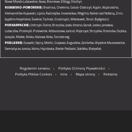
Nowe Miasto Lubawskie,
Iława,
Braniewo,
Elbląg,
Olsztyn.
KUJAWSKO-POMORSKIE:
Brodnica,
Chełmno,
Golub-Dobrzyń,
Rypin,
Wąbrzeźno,
Aleksandrów Kujawski,
Lipno,
Radziejów,
Inowrocław,
Mogilno,
Nakło nad Notecią,
Żnin,
Sępólno Krajeńskie,
Świecie,
Tuchola,
Grudziądz,
Włocławek,
Toruń,
Bydgoszcz.
PODKARPACKIE:
Ustrzyki Dolne,
Brzozów,
Jasło,
Krosno,
Sanok,
Lesko,
Jarosław,
Lubaczów,
Przemyśl,
Przeworsk,
Kolbuszowa,
Łańcut,
Ropczyce,
Strzyżów,
Rzeszów,
Dębica,
Leżajsk,
Mielec,
Nisko,
Stalowa Wola,
Tarnobrzeg.
PODLASKIE:
Suwałki,
Sejny,
Mońki,
Grajewo,
Augustów,
Zambrów,
Wysokie Mazowieckie,
Siemiatycze,
Łomża,
Kolno,
Hajnówka,
Bielsk Podlaski,
Sokółka,
Białystok.
Regulamin serwisu
Polityka Ochrony Prywatności
Polityka Plików Cookies
Inne
Mapa strony
Reklama