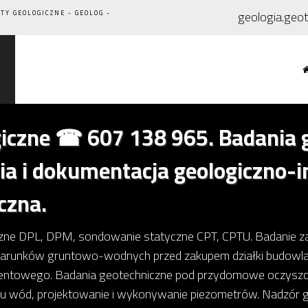
geologia.geo
Y GEOLOGICZNE - GEOLOG -
iczne ☎ 607 138 965. Badania g
ia i dokumentacja geologiczno-i
czna.
ne DPL, DPM, sondowanie statyczne CPT, CPTU. Badanie za
warunków gruntowo-wodnych przed zakupem działki budowlan
ntowego. Badania geotechniczne pod przydomowe oczyszczal
du wód, projektowanie i wykonywanie piezometrów. Nadzór g