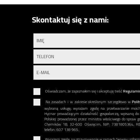
Skontaktuj się z nami:
Oświadczam, że zapoznałem się i akceptuję treść
Regulami
Na zasadach i w zakresie określonym szczegółowo w
Poli
wybraną usługę, wyrażam zgodę na przetwarzanie moic
Hycnar prowadzącym działalność gospodarczą, wpisaną do Ce
Polskiej prowadzonej przez ministra właściwego do spraw go
Chemików 1B, 32-600 Oświęcim, NIP: 7381805364, REGON
telefon: 607 138 965.
Wyrażam zgodę na otrzymywanie w ramach Serwisu informac