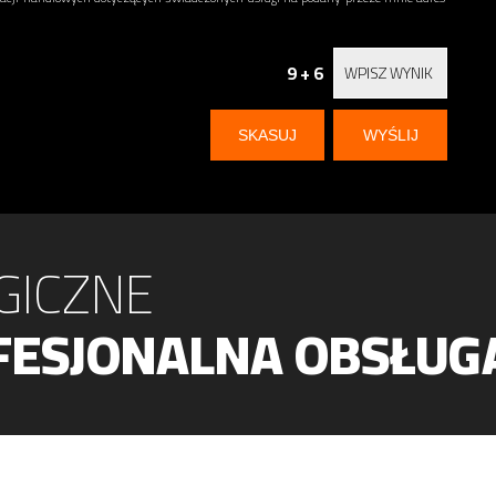
9 + 6
GICZNE
FESJONALNA OBSŁUG