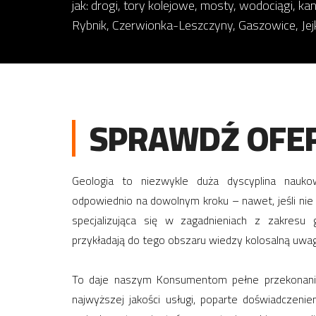
jak: drogi, tory kolejowe, mosty, wodociągi, kan
Rybnik, Czerwionka-Leszczyny, Gaszowice, Jejk
SPRAWDŹ OFER
Geologia to niezwykle duża dyscyplina nauko
odpowiednio na dowolnym kroku – nawet, jeśli ni
specjalizująca się w zagadnieniach z zakresu g
przykładają do tego obszaru wiedzy kolosalną uwag
To daje naszym Konsumentom pełne przekonanie,
najwyższej jakości usługi, poparte doświadczenie