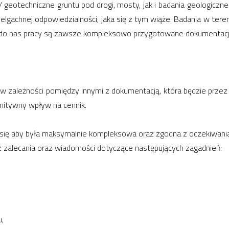
 / geotechniczne gruntu pod drogi, mosty, jak i badania geologic
lgachnej odpowiedzialności, jaka się z tym wiąże. Badania w tere
do nas pracy są zawsze kompleksowo przygotowane dokumentacj
 w zależności pomiędzy innymi z dokumentacją, która będzie prz
initywny wpływ na cennik.
 się aby była maksymalnie kompleksowa oraz zgodna z oczekiwania
az zalecania oraz wiadomości dotyczące następujących zagadnień:
,