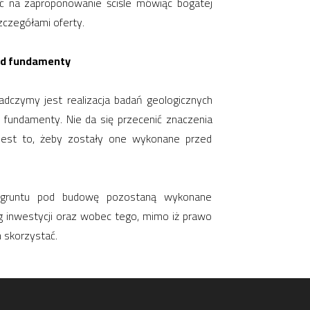
ć na zaproponowanie ściśle mówiąc bogatej
zczegółami oferty.
od fundamenty
adczymy jest realizacja badań geologicznych
fundamenty. Nie da się przecenić znaczenia
 jest to, żeby zostały one wykonane przed
e gruntu pod budowę pozostaną wykonane
g inwestycji oraz wobec tego, mimo iż prawo
 skorzystać.