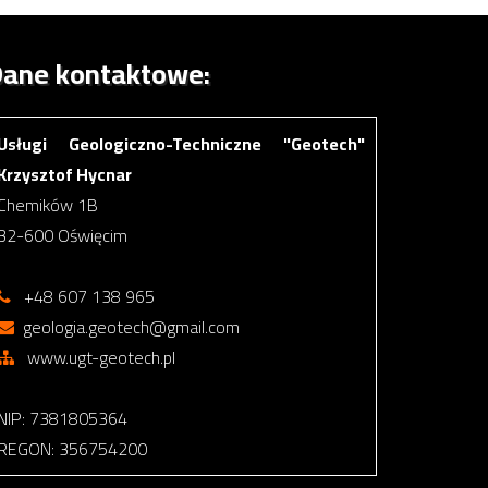
ane kontaktowe:
Usługi Geologiczno-Techniczne "Geotech"
Krzysztof Hycnar
Chemików 1B
32-600 Oświęcim
+48 607 138 965
geologia.geotech@gmail.com
www.ugt-geotech.pl
NIP: 7381805364
REGON: 356754200