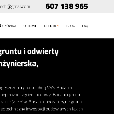
607 138 965
tech@gmail.com
GŁÓWNA
O FIRMIE
OFERTA
BLOG
FAQ
runtu i odwierty
nżynierska,
gęszczenia gruntu płytą VSS. Badania
ej i rozpoczęciem budowy. Badania gruntu
nie ścieków. Badania laboratoryjne gruntu.
eotechniczny inwestycji budowlanych takich