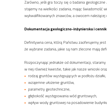
Zarówno, jeśli gra toczy się o badania geologiczne
stajemy na wielkości zadania, mając świadomość wie
wykwalifikowanych znawców, a owocem należącej 
Dokumentacja geologiczno-inżynierska i cennik
Definitywna cena, którą Państwu zaoferujemy jest
że wybrane zadania, jakie są nam zlecone mają def
Rozpoczynając jednakże od dokumentacji, staramy
w niej również kwestie, takie jak nasze wnioski or
rodzaj gruntów występujących w podłożu działki,
wzajemne ułożenie gruntów,
parametry geotechniczne,
głębokość występowania wód gruntowych,
wpływ wody gruntowej na posadowienie budynku