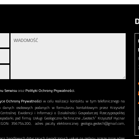
D
nu Serwisu
oraz
Polityki Ochrony Prywatności.
tyce Ochrony Prywatności
w celu realizacji kontaktu w tym telefonicznego na
h danych osobowych podanych w formularzu kontaktowym przez Krzysztof
ntralnej Ewidencji i Informacji o Działalności Gospodarczej Rzeczypospolitej
spodarki, pod firmą: Usługi Geologiczno-Techniczne „Geotech” Krzysztof Hycnar
: 356754200, adres poczty elektronicznej: geologia.geotech@gmail.com,
ji handlowych dotyczących świadczonych usługi na podany przeze mnie adres