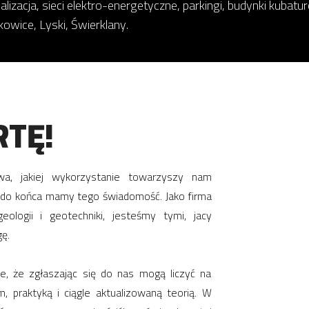
alizacja, sieci elektro-energetyczne, parkingi, budynki kubatu
owice, Lyski, Świerklany.
TĘ!
wa, jakiej wykorzystanie towarzyszy nam
e do końca mamy tego świadomość. Jako firma
eologii i geotechniki, jesteśmy tymi, jacy
ę.
 że zgłaszając się do nas mogą liczyć na
m, praktyką i ciągle aktualizowaną teorią. W