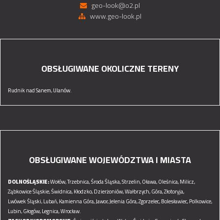
geo-look@o2.pl
www.geo-look.pl
OBSŁUGIWANE OKOLICZNE TERENY
Rudnik nad Sanem,
Ulanów.
OBSŁUGIWANE WOJEWÓDZTWA I MIASTA
DOLNOŚLĄSKIE:
Wołów,
Trzebnica,
Środa Śląska,
Strzelin,
Oława,
Oleśnica,
Milicz,
Ząbkowice Śląskie,
Świdnica,
Kłodzko,
Dzierżoniów,
Wałbrzych,
Góra,
Złotoryja,
Lwówek Śląski,
Lubań,
Kamienna Góra,
Jawor,
Jelenia Góra,
Zgorzelec,
Bolesławiec,
Polkowice,
Lubin,
Głogów,
Legnica,
Wrocław.