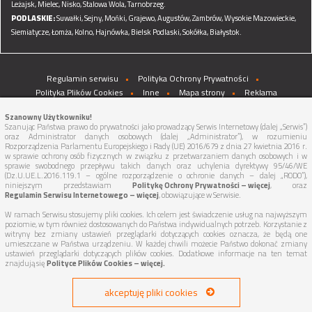
Leżajsk,
Mielec,
Nisko,
Stalowa Wola,
Tarnobrzeg.
PODLASKIE:
Suwałki,
Sejny,
Mońki,
Grajewo,
Augustów,
Zambrów,
Wysokie Mazowieckie,
Siemiatycze,
Łomża,
Kolno,
Hajnówka,
Bielsk Podlaski,
Sokółka,
Białystok.
Regulamin serwisu
Polityka Ochrony Prywatności
Polityka Plików Cookies
Inne
Mapa strony
Reklama
Szanowny Użytkowniku!
Szanując Państwa prawo do prywatności jako prowadzący Serwis Internetowy (dalej „Serwis”)
oraz Administrator danych osobowych (dalej „Administrator”), w rozumieniu
Rozporządzenia Parlamentu Europejskiego i Rady (UE) 2016/679 z dnia 27 kwietnia 2016 r.
w sprawie ochrony osób fizycznych w związku z przetwarzaniem danych osobowych i w
sprawie swobodnego przepływu takich danych oraz uchylenia dyrektywy 95/46/WE
(Dz.U.UE.L.2016.119.1 – ogólne rozporządzenie o ochronie danych – dalej „RODO”),
niniejszym przedstawiam
Politykę Ochrony Prywatności – więcej
, oraz
Regulamin Serwisu Internetowego – więcej
, obowiązujące w Serwisie.
W ramach Serwisu stosujemy pliki cookies. Ich celem jest świadczenie usług na najwyższym
poziomie, w tym również dostosowanych do Państwa indywidualnych potrzeb. Korzystanie z
witryny bez zmiany ustawień przeglądarki dotyczących cookies oznacza, że będą one
umieszczane w Państwa urządzeniu. W każdej chwili możecie Państwo dokonać zmiany
ustawień przeglądarki dotyczących plików cookies. Dodatkowe informacje na ten temat
znajdują się
Polityce Plików Cookies – więcej.
akceptuję pliki cookies