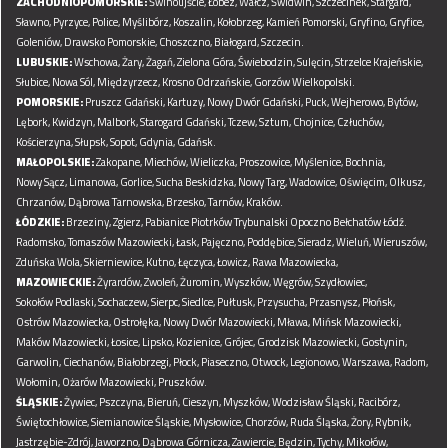
ZACHODNIOPOMORSKIE:
Świnoujście,
Łobez,
Wałcz,
Świdwin,
Szczecinek,
Stargard,
Sławno,
Pyrzyce,
Police,
Myślibórz,
Koszalin,
Kołobrzeg,
Kamień Pomorski,
Gryfino,
Gryfice,
Goleniów,
Drawsko Pomorskie,
Choszczno,
Białogard,
Szczecin.
LUBUSKIE:
Wschowa,
Żary,
Żagań,
Zielona Góra,
Świebodzin,
Sulęcin,
Strzelce Krajeńskie,
Słubice,
Nowa Sól,
Międzyrzecz,
Krosno Odrzańskie,
Gorzów Wielkopolski.
POMORSKIE:
Pruszcz Gdański,
Kartuzy,
Nowy Dwór Gdański,
Puck,
Wejherowo,
Bytów,
Lębork,
Kwidzyn,
Malbork,
Starogard Gdański,
Tczew,
Sztum,
Chojnice,
Człuchów,
Kościerzyna,
Słupsk,
Sopot,
Gdynia,
Gdańsk.
MAŁOPOLSKIE:
Zakopane,
Miechów,
Wieliczka,
Proszowice,
Myślenice,
Bochnia,
Nowy Sącz,
Limanowa,
Gorlice,
Sucha Beskidzka,
Nowy Targ,
Wadowice,
Oświęcim,
Olkusz,
Chrzanów,
Dąbrowa Tarnowska,
Brzesko,
Tarnów,
Kraków.
ŁÓDZKIE:
Brzeziny,
Zgierz,
Pabianice
Piotrków Trybunalski
Opoczno
Bełchatów
Łódź.
Radomsko,
Tomaszów Mazowiecki,
Łask,
Pajęczno,
Poddębice,
Sieradz,
Wieluń,
Wieruszów,
Zduńska Wola,
Skierniewice,
Kutno,
Łęczyca,
Łowicz,
Rawa Mazowiecka,
MAZOWIECKIE:
Żyrardów,
Zwoleń,
Żuromin,
Wyszków,
Węgrów,
Szydłowiec,
Sokołów Podlaski,
Sochaczew,
Sierpc,
Siedlce,
Pułtusk,
Przysucha,
Przasnysz,
Płońsk,
Ostrów Mazowiecka,
Ostrołęka,
Nowy Dwór Mazowiecki,
Mława,
Mińsk Mazowiecki,
Maków Mazowiecki,
Łosice,
Lipsko,
Kozienice,
Grójec,
Grodzisk Mazowiecki,
Gostynin,
Garwolin,
Ciechanów,
Białobrzegi,
Płock,
Piaseczno,
Otwock,
Legionowo,
Warszawa,
Radom,
Wołomin,
Ożarów Mazowiecki,
Pruszków.
ŚLĄSKIE:
Żywiec,
Pszczyna,
Bieruń,
Cieszyn,
Myszków,
Wodzisław Śląski,
Racibórz,
Świętochłowice,
Siemianowice Śląskie,
Mysłowice,
Chorzów,
Ruda Śląska,
Żory,
Rybnik,
Jastrzębie-Zdrój,
Jaworzno,
Dąbrowa Górnicza,
Zawiercie,
Będzin,
Tychy,
Mikołów,