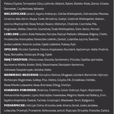
Piekary Śląskie,
Tarnowskie Góry,
Lubliniec,
Kłobuck,
Bytom,
Bielsko-Biała,
Zabrze,
Gliwice,
Sosnowiec,
Częstochowa,
Katowice.
WIELKOPOLSKIE:
Jarocin,
Kępno,
Krotoszyn,
Ostrów Wielkopolski,
Ostrzeszów,
Pleszew,
Gniezno,
Koło,
Konin,
Słupca,
Turek,
Września,
Gostyń,
Grodzisk Wielkopolski,
Kościan,
Leszno,
Międzychód,
Nowy Tomyśl,
Rawicz,
Wolsztyn,
Chodzież,
Czarnków,
Piła,
Wągrowiec,
Złotów,
Oborniki,
Szamotuły,
Środa Wielkopolska,
Śrem,
Kalisz,
Poznań.
LUBELSKIE:
Lublin,
Biała Podlaska,
Parczew,
Radzyń Podlaski,
Włodawa,
Biłgoraj,
Chełm,
Hrubieszów,
Krasnystaw,
Tomaszów Lubelski,
Zamość,
Lubartów,
Łęczna,
Świdnik,
Janów Lubelski,
Kraśnik,
Łuków,
Opole Lubelskie,
Puławy,
Ryki.
OPOLSKIE:
Strzelce Opolskie,
Olesno,
Krapkowice,
Kluczbork,
Kędzierzyn-Koźle,
Prudnik,
Nysa,
Namysłów,
Głubczyce,
Brzeg,
Opole.
ŚWIĘTOKRZYSKIE:
Włoszczowa,
Staszów,
Sandomierz,
Pińczów,
Opatów,
Jędrzejów,
Kazimierza Wielka,
Busko-Zdrój,
Starachowice,
Skarżysko-Kamienna,
Ostrowiec Świętokrzyski,
Końskie,
Kielce.
WARMIŃSKO-MAZURSKIE:
Szczytno,
Nidzica,
Mrągowo,
Lidzbark Warmiński,
Kętrzyn,
Bartoszyce,
Węgorzewo,
Gołdap,
Pisz,
Olecko,
Giżycko,
Ełk,
Działdowo,
Ostróda,
Nowe Miasto Lubawskie,
Iława,
Braniewo,
Elbląg,
Olsztyn.
KUJAWSKO-POMORSKIE:
Brodnica,
Chełmno,
Golub-Dobrzyń,
Rypin,
Wąbrzeźno,
Aleksandrów Kujawski,
Lipno,
Radziejów,
Inowrocław,
Mogilno,
Nakło nad Notecią,
Żnin,
Sępólno Krajeńskie,
Świecie,
Tuchola,
Grudziądz,
Włocławek,
Toruń,
Bydgoszcz.
PODKARPACKIE:
Ustrzyki Dolne,
Brzozów,
Jasło,
Krosno,
Sanok,
Lesko,
Jarosław,
Lubaczów,
Przemyśl,
Przeworsk,
Kolbuszowa,
Łańcut,
Ropczyce,
Strzyżów,
Rzeszów,
Dębica,