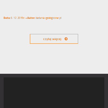
Data:
6. 12. 2019r. •
Autor:
badania-geologiczne.pl
czytaj więcej