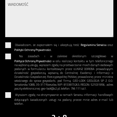
Oświadczam, że zapoznałem się i akceptuję treść
Regulaminu Serwisu
oraz
Polityki Ochrony Prywatności.
Na zasadach i w zakresie określonym szczegółowo w
Polityce Ochrony Prywatności
w celu realizacji kontaktu w tym telefonicznego
na wybraną usługę, wyrażam zgodę na przetwarzanie moich danych osobowych
podanych w formularzu kontaktowym przez ŁUKASZ DOROBA prowadzącym
działalność gospodarczą, wpisaną do Centralnej Ewidencji i Informacji o
Działalności Gospodarczej Rzeczypospolitej Polskiej prowadzonej przez ministra
właściwego do spraw gospodarki, pod firmą: GEO-LOOK GEOLOGIA SP Z O.O.
Senatorska 108B, 35-317 Rzeszów, NIP: 8133873263, REGON: 521031856, adres
poczty elektronicznej: geo-look@o2.pl, telefon: 796 111 441.
Wyrażam zgodę na otrzymywanie w ramach Serwisu informacji handlowych
dotyczących świadczonych usługi na podany przeze mnie adres e-mail lub
telefon.