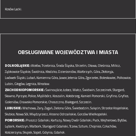
Kosów Lacki.
OBSŁUGIWANE WOJEWÓDZTWA I MIASTA
DOLNOŚLĄSKIE:
Wołów,
Trzebnica,
Środa Śląska,
Strzelin,
Oława,
Oleśnica,
Milicz,
Ząbkowice Śląskie,
Świdnica,
Kłodzko,
Dzierżoniów,
Wałbrzych,
Góra,
Złotoryja,
Lwówek Śląski,
Lubań,
Kamienna Góra,
Jawor,
Jelenia Góra,
Zgorzelec,
Bolesławiec,
Polkowice,
Lubin,
Głogów,
Legnica,
Wrocław.
ZACHODNIOPOMORSKIE:
Świnoujście,
Łobez,
Wałcz,
Świdwin,
Szczecinek,
Stargard,
Sławno,
Pyrzyce,
Police,
Myślibórz,
Koszalin,
Kołobrzeg,
Kamień Pomorski,
Gryfino,
Gryfice,
Goleniów,
Drawsko Pomorskie,
Choszczno,
Białogard,
Szczecin.
LUBUSKIE:
Wschowa,
Żary,
Żagań,
Zielona Góra,
Świebodzin,
Sulęcin,
Strzelce Krajeńskie,
Słubice,
Nowa Sól,
Międzyrzecz,
Krosno Odrzańskie,
Gorzów Wielkopolski.
POMORSKIE:
Pruszcz Gdański,
Kartuzy,
Nowy Dwór Gdański,
Puck,
Wejherowo,
Bytów,
Lębork,
Kwidzyn,
Malbork,
Starogard Gdański,
Tczew,
Sztum,
Chojnice,
Człuchów,
Kościerzyna,
Słupsk,
Sopot,
Gdynia,
Gdańsk.