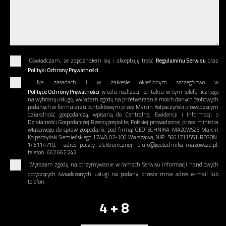
Oświadczam, że zapoznałem się i akceptuję treść
Regulaminu Serwisu
oraz
Polityki Ochrony Prywatności.
Na zasadach i w zakresie określonym szczegółowo w
Polityce Ochrony Prywatności
w celu realizacji kontaktu w tym telefonicznego
na wybraną usługę, wyrażam zgodę na przetwarzanie moich danych osobowych
podanych w formularzu kontaktowym przez Marcin Kołpaczyński prowadzącym
działalność gospodarczą, wpisaną do Centralnej Ewidencji i Informacji o
Działalności Gospodarczej Rzeczypospolitej Polskiej prowadzonej przez ministra
właściwego do spraw gospodarki, pod firmą: GEOTECHNIKA-MAZOWSZE Marcin
Kołpaczyński Siemieńskiego 17/40, 02-106 Warszawa, NIP: 5661711551, REGON:
146114710, adres poczty elektronicznej: biuro@geotechnika-mazowsze.pl,
telefon: 662 662 242.
Wyrażam zgodę na otrzymywanie w ramach Serwisu informacji handlowych
dotyczących świadczonych usługi na podany przeze mnie adres e-mail lub
telefon.
4 + 8