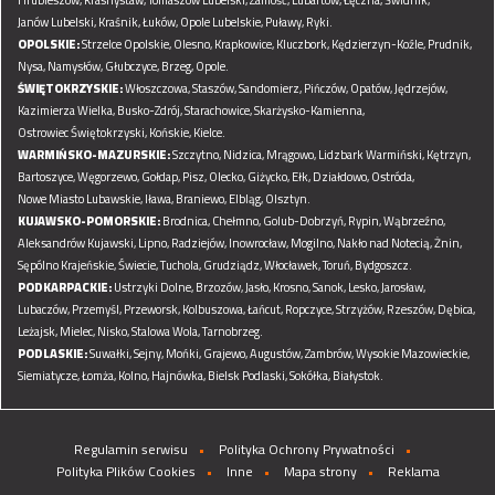
Janów Lubelski,
Kraśnik,
Łuków,
Opole Lubelskie,
Puławy,
Ryki.
OPOLSKIE:
Strzelce Opolskie,
Olesno,
Krapkowice,
Kluczbork,
Kędzierzyn-Koźle,
Prudnik,
Nysa,
Namysłów,
Głubczyce,
Brzeg,
Opole.
ŚWIĘTOKRZYSKIE:
Włoszczowa,
Staszów,
Sandomierz,
Pińczów,
Opatów,
Jędrzejów,
Kazimierza Wielka,
Busko-Zdrój,
Starachowice,
Skarżysko-Kamienna,
Ostrowiec Świętokrzyski,
Końskie,
Kielce.
WARMIŃSKO-MAZURSKIE:
Szczytno,
Nidzica,
Mrągowo,
Lidzbark Warmiński,
Kętrzyn,
Bartoszyce,
Węgorzewo,
Gołdap,
Pisz,
Olecko,
Giżycko,
Ełk,
Działdowo,
Ostróda,
Nowe Miasto Lubawskie,
Iława,
Braniewo,
Elbląg,
Olsztyn.
KUJAWSKO-POMORSKIE:
Brodnica,
Chełmno,
Golub-Dobrzyń,
Rypin,
Wąbrzeźno,
Aleksandrów Kujawski,
Lipno,
Radziejów,
Inowrocław,
Mogilno,
Nakło nad Notecią,
Żnin,
Sępólno Krajeńskie,
Świecie,
Tuchola,
Grudziądz,
Włocławek,
Toruń,
Bydgoszcz.
PODKARPACKIE:
Ustrzyki Dolne,
Brzozów,
Jasło,
Krosno,
Sanok,
Lesko,
Jarosław,
Lubaczów,
Przemyśl,
Przeworsk,
Kolbuszowa,
Łańcut,
Ropczyce,
Strzyżów,
Rzeszów,
Dębica,
Leżajsk,
Mielec,
Nisko,
Stalowa Wola,
Tarnobrzeg.
PODLASKIE:
Suwałki,
Sejny,
Mońki,
Grajewo,
Augustów,
Zambrów,
Wysokie Mazowieckie,
Siemiatycze,
Łomża,
Kolno,
Hajnówka,
Bielsk Podlaski,
Sokółka,
Białystok.
Regulamin serwisu
Polityka Ochrony Prywatności
Polityka Plików Cookies
Inne
Mapa strony
Reklama