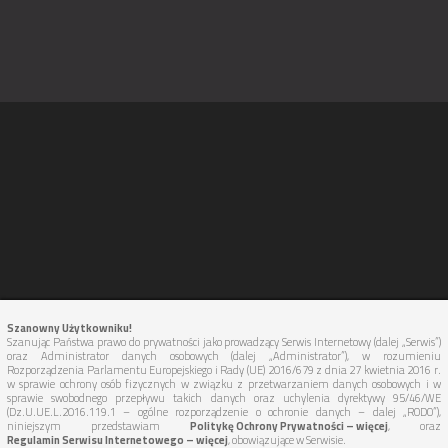
Szanowny Użytkowniku!
Szanując Państwa prawo do prywatności jako prowadzący Serwis Internetowy (dalej „Serwis”)
oraz Administrator danych osobowych (dalej „Administrator”), w rozumieniu
Rozporządzenia Parlamentu Europejskiego i Rady (UE) 2016/679 z dnia 27 kwietnia 2016 r.
w sprawie ochrony osób fizycznych w związku z przetwarzaniem danych osobowych i w
sprawie swobodnego przepływu takich danych oraz uchylenia dyrektywy 95/46/WE
(Dz.U.UE.L.2016.119.1 – ogólne rozporządzenie o ochronie danych – dalej „RODO”),
niniejszym przedstawiam
Politykę Ochrony Prywatności – więcej
, oraz
Regulamin Serwisu Internetowego – więcej
, obowiązujące w Serwisie.