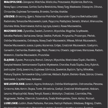
MAŁOPOLSKIE:
Zakopane,
Miechów,
Wieliczka,
Proszowice,
Myślenice,
Bochnia,
Nowy Sącz,
Limanowa,
Gorlice,
Sucha Beskidzka,
Nowy Targ,
Wadowice,
Oświęcim,
Olkusz,
Chrzanów,
Dąbrowa Tarnowska,
Brzesko,
Tarnów,
Kraków.
ŁÓDZKIE:
Brzeziny,
Zgierz,
Pabianice
Piotrków Trybunalski
Opoczno
Bełchatów
Łódź.
Radomsko,
Tomaszów Mazowiecki,
Łask,
Pajęczno,
Poddębice,
Sieradz,
Wieluń,
Wieruszów,
Zduńska Wola,
Skierniewice,
Kutno,
Łęczyca,
Łowicz,
Rawa Mazowiecka,
MAZOWIECKIE:
Żyrardów,
Zwoleń,
Żuromin,
Wyszków,
Węgrów,
Szydłowiec,
Sokołów Podlaski,
Sochaczew,
Sierpc,
Siedlce,
Pułtusk,
Przysucha,
Przasnysz,
Płońsk,
Ostrów Mazowiecka,
Ostrołęka,
Nowy Dwór Mazowiecki,
Mława,
Mińsk Mazowiecki,
Maków Mazowiecki,
Łosice,
Lipsko,
Kozienice,
Grójec,
Grodzisk Mazowiecki,
Gostynin,
Garwolin,
Ciechanów,
Białobrzegi,
Płock,
Piaseczno,
Otwock,
Legionowo,
Warszawa,
Radom,
Wołomin,
Ożarów Mazowiecki,
Pruszków.
ŚLĄSKIE:
Żywiec,
Pszczyna,
Bieruń,
Cieszyn,
Myszków,
Wodzisław Śląski,
Racibórz,
Świętochłowice,
Siemianowice Śląskie,
Mysłowice,
Chorzów,
Ruda Śląska,
Żory,
Rybnik,
Jastrzębie-Zdrój,
Jaworzno,
Dąbrowa Górnicza,
Zawiercie,
Będzin,
Tychy,
Mikołów,
Piekary Śląskie,
Tarnowskie Góry,
Lubliniec,
Kłobuck,
Bytom,
Bielsko-Biała,
Zabrze,
Gliwice,
Sosnowiec,
Częstochowa,
Katowice.
WIELKOPOLSKIE:
Jarocin,
Kępno,
Krotoszyn,
Ostrów Wielkopolski,
Ostrzeszów,
Pleszew,
Gniezno,
Koło,
Konin,
Słupca,
Turek,
Września,
Gostyń,
Grodzisk Wielkopolski,
Kościan,
Leszno,
Międzychód,
Nowy Tomyśl,
Rawicz,
Wolsztyn,
Chodzież,
Czarnków,
Piła,
Wągrowiec,
Złotów,
Oborniki,
Szamotuły,
Środa Wielkopolska,
Śrem,
Kalisz,
Poznań.
LUBELSKIE:
Lublin,
Biała Podlaska,
Parczew,
Radzyń Podlaski,
Włodawa,
Biłgoraj,
Chełm,
Hrubieszów,
Krasnystaw,
Tomaszów Lubelski,
Zamość,
Lubartów,
Łęczna,
Świdnik,