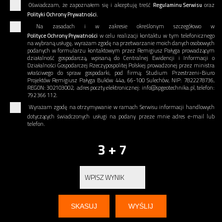
Oświadczam, że zapoznałem się i akceptuję treść
Regulaminu Serwisu
oraz
Polityki Ochrony Prywatności.
Na zasadach i w zakresie określonym szczegółowo w
Polityce Ochrony Prywatności
w celu realizacji kontaktu w tym telefonicznego
na wybraną usługę, wyrażam zgodę na przetwarzanie moich danych osobowych
podanych w formularzu kontaktowym przez Remigiusz Pałyga prowadzącym
działalność gospodarczą, wpisaną do Centralnej Ewidencji i Informacji o
Działalności Gospodarczej Rzeczypospolitej Polskiej prowadzonej przez ministra
właściwego do spraw gospodarki, pod firmą: Studium Przestrzeni-Biuro
Projektów Remigiusz Pałyga Buków 44a, 66-100 Sulechów, NIP: 7822278736,
REGON: 302103002, adres poczty elektronicznej: info@spgeotechnika.pl, telefon:
792 366 112.
Wyrażam zgodę na otrzymywanie w ramach Serwisu informacji handlowych
dotyczących świadczonych usługi na podany przeze mnie adres e-mail lub
telefon.
3 + 7