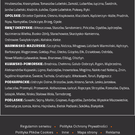
Hrubieszów,
Krasnystaw,
Tomaszów Lubelski,
Zamość,
Lubartów,
Łęczna,
Świdnik,
Janów Lubelski,
Kraśnik,
Łuków,
Opole Lubelskie,
Puławy,
Ryki.
OPOLSKIE:
Strzelce Opolskie,
Olesno,
Krapkowice,
Kluczbork,
Kędzierzyn-Koźle,
Prudnik,
Nysa,
Namysłów,
Głubczyce,
Brzeg,
Opole.
ŚWIĘTOKRZYSKIE:
Włoszczowa,
Staszów,
Sandomierz,
Pińczów,
Opatów,
Jędrzejów,
Kazimierza Wielka,
Busko-Zdrój,
Starachowice,
Skarżysko-Kamienna,
Ostrowiec Świętokrzyski,
Końskie,
Kielce.
WARMIŃSKO-MAZURSKIE:
Szczytno,
Nidzica,
Mrągowo,
Lidzbark Warmiński,
Kętrzyn,
Bartoszyce,
Węgorzewo,
Gołdap,
Pisz,
Olecko,
Giżycko,
Ełk,
Działdowo,
Ostróda,
Nowe Miasto Lubawskie,
Iława,
Braniewo,
Elbląg,
Olsztyn.
KUJAWSKO-POMORSKIE:
Brodnica,
Chełmno,
Golub-Dobrzyń,
Rypin,
Wąbrzeźno,
Aleksandrów Kujawski,
Lipno,
Radziejów,
Inowrocław,
Mogilno,
Nakło nad Notecią,
Żnin,
Sępólno Krajeńskie,
Świecie,
Tuchola,
Grudziądz,
Włocławek,
Toruń,
Bydgoszcz.
PODKARPACKIE:
Ustrzyki Dolne,
Brzozów,
Jasło,
Krosno,
Sanok,
Lesko,
Jarosław,
Lubaczów,
Przemyśl,
Przeworsk,
Kolbuszowa,
Łańcut,
Ropczyce,
Strzyżów,
Rzeszów,
Dębica,
Leżajsk,
Mielec,
Nisko,
Stalowa Wola,
Tarnobrzeg.
PODLASKIE:
Suwałki,
Sejny,
Mońki,
Grajewo,
Augustów,
Zambrów,
Wysokie Mazowieckie,
Siemiatycze,
Łomża,
Kolno,
Hajnówka,
Bielsk Podlaski,
Sokółka,
Białystok.
Regulamin serwisu
Polityka Ochrony Prywatności
Polityka Plików Cookies
Inne
Mapa strony
Reklama