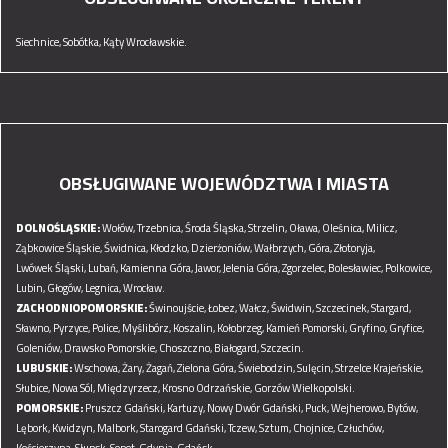
Siechnice,
Sobótka,
Kąty Wrocławskie.
OBSŁUGIWANE WOJEWÓDZTWA I MIASTA
DOLNOŚLĄSKIE:
Wołów,
Trzebnica,
Środa Śląska,
Strzelin,
Oława,
Oleśnica,
Milicz,
Ząbkowice Śląskie,
Świdnica,
Kłodzko,
Dzierżoniów,
Wałbrzych,
Góra,
Złotoryja,
Lwówek Śląski,
Lubań,
Kamienna Góra,
Jawor,
Jelenia Góra,
Zgorzelec,
Bolesławiec,
Polkowice,
Lubin,
Głogów,
Legnica,
Wrocław.
ZACHODNIOPOMORSKIE:
Świnoujście,
Łobez,
Wałcz,
Świdwin,
Szczecinek,
Stargard,
Sławno,
Pyrzyce,
Police,
Myślibórz,
Koszalin,
Kołobrzeg,
Kamień Pomorski,
Gryfino,
Gryfice,
Goleniów,
Drawsko Pomorskie,
Choszczno,
Białogard,
Szczecin.
LUBUSKIE:
Wschowa,
Żary,
Żagań,
Zielona Góra,
Świebodzin,
Sulęcin,
Strzelce Krajeńskie,
Słubice,
Nowa Sól,
Międzyrzecz,
Krosno Odrzańskie,
Gorzów Wielkopolski.
POMORSKIE:
Pruszcz Gdański,
Kartuzy,
Nowy Dwór Gdański,
Puck,
Wejherowo,
Bytów,
Lębork,
Kwidzyn,
Malbork,
Starogard Gdański,
Tczew,
Sztum,
Chojnice,
Człuchów,
Kościerzyna,
Słupsk,
Sopot,
Gdynia,
Gdańsk.