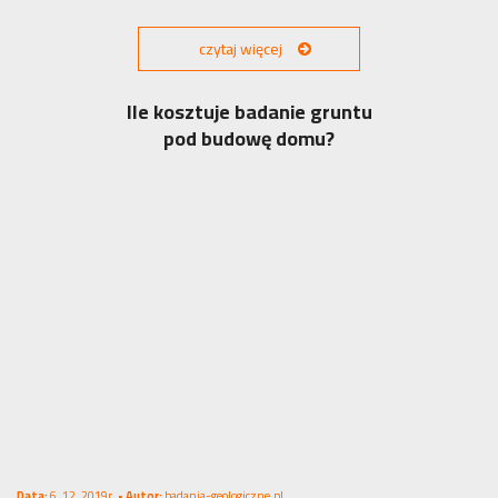
czytaj więcej
Ile kosztuje badanie gruntu
pod budowę domu?
Data:
6. 12. 2019r. •
Autor:
badania-geologiczne.pl