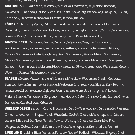
MAŁOPOLSKIE:
Zakopane,
Miechów,
Wieliczka,
Proszowice,
Myślenice,
Bochnia,
Nowy Sącz,
Limanowa,
Gorlice,
Sucha Beskidzka,
Nowy Targ,
Wadowice,
Oświęcim,
Olkusz,
Chrzanów,
Dąbrowa Tarnowska,
Brzesko,
Tarnów,
Kraków.
ŁÓDZKIE:
Brzeziny,
Zgierz,
Pabianice
Piotrków Trybunalski
Opoczno
Bełchatów
Łódź.
Radomsko,
Tomaszów Mazowiecki,
Łask,
Pajęczno,
Poddębice,
Sieradz,
Wieluń,
Wieruszów,
Zduńska Wola,
Skierniewice,
Kutno,
Łęczyca,
Łowicz,
Rawa Mazowiecka,
MAZOWIECKIE:
Żyrardów,
Zwoleń,
Żuromin,
Wyszków,
Węgrów,
Szydłowiec,
Sokołów Podlaski,
Sochaczew,
Sierpc,
Siedlce,
Pułtusk,
Przysucha,
Przasnysz,
Płońsk,
Ostrów Mazowiecka,
Ostrołęka,
Nowy Dwór Mazowiecki,
Mława,
Mińsk Mazowiecki,
Maków Mazowiecki,
Łosice,
Lipsko,
Kozienice,
Grójec,
Grodzisk Mazowiecki,
Gostynin,
Garwolin,
Ciechanów,
Białobrzegi,
Płock,
Piaseczno,
Otwock,
Legionowo,
Warszawa,
Radom,
Wołomin,
Ożarów Mazowiecki,
Pruszków.
ŚLĄSKIE:
Żywiec,
Pszczyna,
Bieruń,
Cieszyn,
Myszków,
Wodzisław Śląski,
Racibórz,
Świętochłowice,
Siemianowice Śląskie,
Mysłowice,
Chorzów,
Ruda Śląska,
Żory,
Rybnik,
Jastrzębie-Zdrój,
Jaworzno,
Dąbrowa Górnicza,
Zawiercie,
Będzin,
Tychy,
Mikołów,
Piekary Śląskie,
Tarnowskie Góry,
Lubliniec,
Kłobuck,
Bytom,
Bielsko-Biała,
Zabrze,
Gliwice,
Sosnowiec,
Częstochowa,
Katowice.
WIELKOPOLSKIE:
Jarocin,
Kępno,
Krotoszyn,
Ostrów Wielkopolski,
Ostrzeszów,
Pleszew,
Gniezno,
Koło,
Konin,
Słupca,
Turek,
Września,
Gostyń,
Grodzisk Wielkopolski,
Kościan,
Leszno,
Międzychód,
Nowy Tomyśl,
Rawicz,
Wolsztyn,
Chodzież,
Czarnków,
Piła,
Wągrowiec,
Złotów,
Oborniki,
Szamotuły,
Środa Wielkopolska,
Śrem,
Kalisz,
Poznań.
LUBELSKIE:
Lublin,
Biała Podlaska,
Parczew,
Radzyń Podlaski,
Włodawa,
Biłgoraj,
Chełm,