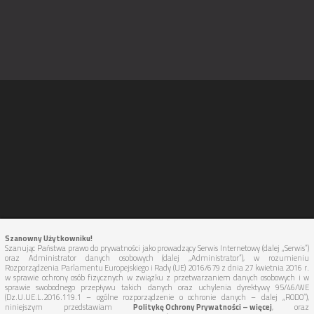
Szanowny Użytkowniku!
Szanując Państwa prawo do prywatności jako prowadzący Serwis Internetowy (dalej „Serwis”)
oraz Administrator danych osobowych (dalej „Administrator”), w rozumieniu
Rozporządzenia Parlamentu Europejskiego i Rady (UE) 2016/679 z dnia 27 kwietnia 2016 r.
w sprawie ochrony osób fizycznych w związku z przetwarzaniem danych osobowych i w
sprawie swobodnego przepływu takich danych oraz uchylenia dyrektywy 95/46/WE
(Dz.U.UE.L.2016.119.1 – ogólne rozporządzenie o ochronie danych – dalej „RODO”),
niniejszym przedstawiam
Politykę Ochrony Prywatności – więcej
, oraz