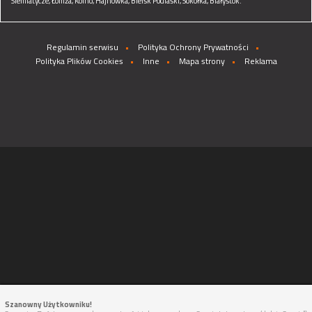
Siemiatycze,
Łomża,
Kolno,
Hajnówka,
Bielsk Podlaski,
Sokółka,
Białystok.
Regulamin serwisu
Polityka Ochrony Prywatności
Polityka Plików Cookies
Inne
Mapa strony
Reklama
Szanowny Użytkowniku!