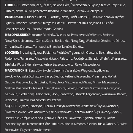
LUBUSKIE:
Wschowa,
Żary,
Żagań,
Zielona Góra,
Świebodzin,
Sulęcin,
Strzelce Krajeńskie,
Słubice,
Nowa Sól,
Międzyrzecz,
Krosno Odrzańskie,
Gorzów Wielkopolski.
POMORSKIE:
Pruszcz Gdański,
Kartuzy,
Nowy Dwór Gdański,
Puck,
Wejherowo,
Bytów,
Lębork,
Kwidzyn,
Malbork,
Starogard Gdański,
Tczew,
Sztum,
Chojnice,
Człuchów,
Kościerzyna,
Słupsk,
Sopot,
Gdynia,
Gdańsk.
MAŁOPOLSKIE:
Zakopane,
Miechów,
Wieliczka,
Proszowice,
Myślenice,
Bochnia,
Nowy Sącz,
Limanowa,
Gorlice,
Sucha Beskidzka,
Nowy Targ,
Wadowice,
Oświęcim,
Olkusz,
Chrzanów,
Dąbrowa Tarnowska,
Brzesko,
Tarnów,
Kraków.
ŁÓDZKIE:
Brzeziny,
Zgierz,
Pabianice
Piotrków Trybunalski
Opoczno
Bełchatów
Łódź.
Radomsko,
Tomaszów Mazowiecki,
Łask,
Pajęczno,
Poddębice,
Sieradz,
Wieluń,
Wieruszów,
Zduńska Wola,
Skierniewice,
Kutno,
Łęczyca,
Łowicz,
Rawa Mazowiecka,
MAZOWIECKIE:
Żyrardów,
Zwoleń,
Żuromin,
Wyszków,
Węgrów,
Szydłowiec,
Sokołów Podlaski,
Sochaczew,
Sierpc,
Siedlce,
Pułtusk,
Przysucha,
Przasnysz,
Płońsk,
Ostrów Mazowiecka,
Ostrołęka,
Nowy Dwór Mazowiecki,
Mława,
Mińsk Mazowiecki,
Maków Mazowiecki,
Łosice,
Lipsko,
Kozienice,
Grójec,
Grodzisk Mazowiecki,
Gostynin,
Garwolin,
Ciechanów,
Białobrzegi,
Płock,
Piaseczno,
Otwock,
Legionowo,
Warszawa,
Radom,
Wołomin,
Ożarów Mazowiecki,
Pruszków.
ŚLĄSKIE:
Żywiec,
Pszczyna,
Bieruń,
Cieszyn,
Myszków,
Wodzisław Śląski,
Racibórz,
Świętochłowice,
Siemianowice Śląskie,
Mysłowice,
Chorzów,
Ruda Śląska,
Żory,
Rybnik,
Jastrzębie-Zdrój,
Jaworzno,
Dąbrowa Górnicza,
Zawiercie,
Będzin,
Tychy,
Mikołów,
Piekary Śląskie,
Tarnowskie Góry,
Lubliniec,
Kłobuck,
Bytom,
Bielsko-Biała,
Zabrze,
Gliwice,
Sosnowiec,
Częstochowa,
Katowice.