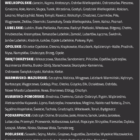
WIELKOPOLSKIE:
Jarocin,
Kępno,
Krotoszyn,
Ostrów Wielkopolski,
Ostrzeszów,
Pleszew,
Gniezno,
Koło,
Konin,
Słupca,
Turek,
Września,
Gostyń,
Grodzisk Wielkopolski,
Kościan,
Leszno,
Międzychód,
Nowy Tomyśl,
Rawicz,
Wolsztyn,
Chodzież,
Czarnków,
Piła,
Wągrowiec,
Złotów,
Oborniki,
Szamotuły,
Środa Wielkopolska,
Śrem,
Kalisz,
Poznań.
LUBELSKIE:
Lublin,
Biała Podlaska,
Parczew,
Radzyń Podlaski,
Włodawa,
Biłgoraj,
Chełm,
Hrubieszów,
Krasnystaw,
Tomaszów Lubelski,
Zamość,
Lubartów,
Łęczna,
Świdnik,
Janów Lubelski,
Kraśnik,
Łuków,
Opole Lubelskie,
Puławy,
Ryki.
OPOLSKIE:
Strzelce Opolskie,
Olesno,
Krapkowice,
Kluczbork,
Kędzierzyn-Koźle,
Prudnik,
Nysa,
Namysłów,
Głubczyce,
Brzeg,
Opole.
ŚWIĘTOKRZYSKIE:
Włoszczowa,
Staszów,
Sandomierz,
Pińczów,
Opatów,
Jędrzejów,
Kazimierza Wielka,
Busko-Zdrój,
Starachowice,
Skarżysko-Kamienna,
Ostrowiec Świętokrzyski,
Końskie,
Kielce.
WARMIŃSKO-MAZURSKIE:
Szczytno,
Nidzica,
Mrągowo,
Lidzbark Warmiński,
Kętrzyn,
Bartoszyce,
Węgorzewo,
Gołdap,
Pisz,
Olecko,
Giżycko,
Ełk,
Działdowo,
Ostróda,
Nowe Miasto Lubawskie,
Iława,
Braniewo,
Elbląg,
Olsztyn.
KUJAWSKO-POMORSKIE:
Brodnica,
Chełmno,
Golub-Dobrzyń,
Rypin,
Wąbrzeźno,
Aleksandrów Kujawski,
Lipno,
Radziejów,
Inowrocław,
Mogilno,
Nakło nad Notecią,
Żnin,
Sępólno Krajeńskie,
Świecie,
Tuchola,
Grudziądz,
Włocławek,
Toruń,
Bydgoszcz.
PODKARPACKIE:
Ustrzyki Dolne,
Brzozów,
Jasło,
Krosno,
Sanok,
Lesko,
Jarosław,
Lubaczów,
Przemyśl,
Przeworsk,
Kolbuszowa,
Łańcut,
Ropczyce,
Strzyżów,
Rzeszów,
Dębica,
Leżajsk,
Mielec,
Nisko,
Stalowa Wola,
Tarnobrzeg.
PODLASKIE:
Suwałki,
Sejny,
Mońki,
Grajewo,
Augustów,
Zambrów,
Wysokie Mazowieckie,