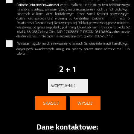
Polityce Ochrony Prywatności
w celu realizacji kontaktu w tym telefonicznego
na wybraną usługę, wyrażam zgodę na przetwarzanie moich danych osobowych
podanych w formularzu kontaktowym przez Kamil Krasocki prowadzącym
działalność gospodarczą, wpisaną do Centralnej Ewidencji i Informacji o
Działalności Gospodarczej Rzeczypospolitej Polskiej prowadzonej przez ministra
właściwego do spraw gospodarki, pod firmą: Blue-Lab Kamil Krasocki Kupiecka 52
lokal 4, 65-058 Zielona Góra, NIP: 9730885317, REGON: 081243604, adres poczty
elektronicznej: info@badania-geologiczne.com, telefon: 887 413 112.
Wyrażam zgodę na otrzymywanie w ramach Serwisu informacji handlowych
dotyczących świadczonych usługi na podany przeze mnie adres e-mail lub
telefon.
2 + 1
Dane kontaktowe: