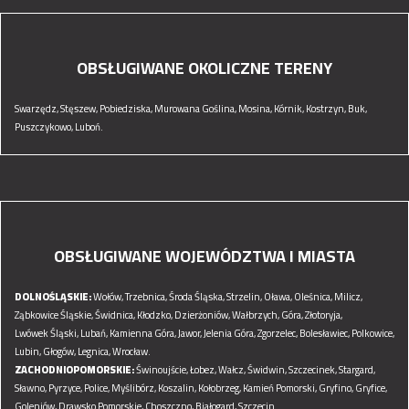
OBSŁUGIWANE OKOLICZNE TERENY
Swarzędz,
Stęszew,
Pobiedziska,
Murowana Goślina,
Mosina,
Kórnik,
Kostrzyn,
Buk,
Puszczykowo,
Luboń.
OBSŁUGIWANE WOJEWÓDZTWA I MIASTA
DOLNOŚLĄSKIE:
Wołów,
Trzebnica,
Środa Śląska,
Strzelin,
Oława,
Oleśnica,
Milicz,
Ząbkowice Śląskie,
Świdnica,
Kłodzko,
Dzierżoniów,
Wałbrzych,
Góra,
Złotoryja,
Lwówek Śląski,
Lubań,
Kamienna Góra,
Jawor,
Jelenia Góra,
Zgorzelec,
Bolesławiec,
Polkowice,
Lubin,
Głogów,
Legnica,
Wrocław.
ZACHODNIOPOMORSKIE:
Świnoujście,
Łobez,
Wałcz,
Świdwin,
Szczecinek,
Stargard,
Sławno,
Pyrzyce,
Police,
Myślibórz,
Koszalin,
Kołobrzeg,
Kamień Pomorski,
Gryfino,
Gryfice,
Goleniów,
Drawsko Pomorskie,
Choszczno,
Białogard,
Szczecin.