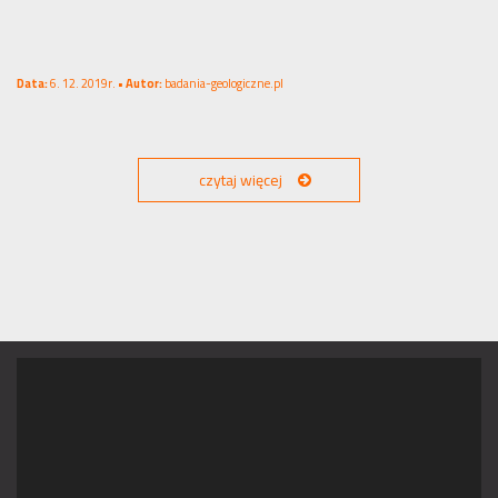
Data:
6. 12. 2019r. •
Autor:
badania-geologiczne.pl
czytaj więcej