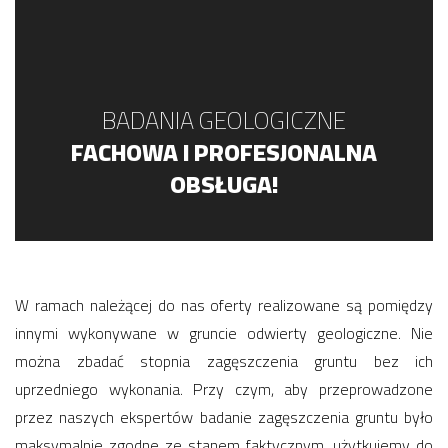
BADANIA GEOLOGICZNE
FACHOWA I PROFESJONALNA
OBSŁUGA!
W ramach należącej do nas oferty realizowane są pomiędzy
innymi wykonywane w gruncie odwierty geologiczne. Nie
można zbadać stopnia zagęszczenia gruntu bez ich
uprzedniego wykonania. Przy czym, aby przeprowadzone
przez naszych ekspertów badanie zagęszczenia gruntu było
maksymalnie zgodne ze stanem faktycznym, użytkujemy do