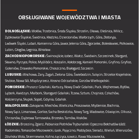
OBSŁUGIWANE WOJEWÓDZTWA I MIASTA
DOLNOŚLĄSKIE:
Wołów,
Trzebnica,
Środa Śląska,
Strzelin,
Oława,
Oleśnica,
Milicz,
Ząbkowice Śląskie,
Świdnica,
Kłodzko,
Dzierżoniów,
Wałbrzych,
Góra,
Złotoryja,
Lwówek Śląski,
Lubań,
Kamienna Góra,
Jawor,
Jelenia Góra,
Zgorzelec,
Bolesławiec,
Polkowice,
Lubin,
Głogów,
Legnica,
Wrocław.
ZACHODNIOPOMORSKIE:
Świnoujście,
Łobez,
Wałcz,
Świdwin,
Szczecinek,
Stargard,
Sławno,
Pyrzyce,
Police,
Myślibórz,
Koszalin,
Kołobrzeg,
Kamień Pomorski,
Gryfino,
Gryfice,
Goleniów,
Drawsko Pomorskie,
Choszczno,
Białogard,
Szczecin.
LUBUSKIE:
Wschowa,
Żary,
Żagań,
Zielona Góra,
Świebodzin,
Sulęcin,
Strzelce Krajeńskie,
Słubice,
Nowa Sól,
Międzyrzecz,
Krosno Odrzańskie,
Gorzów Wielkopolski.
POMORSKIE:
Pruszcz Gdański,
Kartuzy,
Nowy Dwór Gdański,
Puck,
Wejherowo,
Bytów,
Lębork,
Kwidzyn,
Malbork,
Starogard Gdański,
Tczew,
Sztum,
Chojnice,
Człuchów,
Kościerzyna,
Słupsk,
Sopot,
Gdynia,
Gdańsk.
MAŁOPOLSKIE:
Zakopane,
Miechów,
Wieliczka,
Proszowice,
Myślenice,
Bochnia,
Nowy Sącz,
Limanowa,
Gorlice,
Sucha Beskidzka,
Nowy Targ,
Wadowice,
Oświęcim,
Olkusz,
Chrzanów,
Dąbrowa Tarnowska,
Brzesko,
Tarnów,
Kraków.
ŁÓDZKIE:
Brzeziny,
Zgierz,
Pabianice
Piotrków Trybunalski
Opoczno
Bełchatów
Łódź.
Radomsko,
Tomaszów Mazowiecki,
Łask,
Pajęczno,
Poddębice,
Sieradz,
Wieluń,
Wieruszów,
Zduńska Wola,
Skierniewice,
Kutno,
Łęczyca,
Łowicz,
Rawa Mazowiecka,