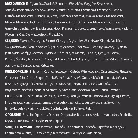
MAZOWIECKIE:
Żyrardów,
Zwoleń,
Żuromin,
Wyszków,
Węgrów,
Szydłowiec,
Sokołów Podlaski,
Sochaczew,
Sierpc,
Siedlce,
Pułtusk,
Przysucha,
Przasnysz,
Płońsk,
Ostrów Mazowiecka,
Ostrołęka,
Nowy Dwór Mazowiecki,
Mława,
Mińsk Mazowiecki,
Maków Mazowiecki,
Łosice,
Lipsko,
Kozienice,
Grójec,
Grodzisk Mazowiecki,
Gostynin,
Garwolin,
Ciechanów,
Białobrzegi,
Płock,
Piaseczno,
Otwock,
Legionowo,
Warszawa,
Radom,
Wołomin,
Ożarów Mazowiecki,
Pruszków.
ŚLĄSKIE:
Żywiec,
Pszczyna,
Bieruń,
Cieszyn,
Myszków,
Wodzisław Śląski,
Racibórz,
Świętochłowice,
Siemianowice Śląskie,
Mysłowice,
Chorzów,
Ruda Śląska,
Żory,
Rybnik,
Jastrzębie-Zdrój,
Jaworzno,
Dąbrowa Górnicza,
Zawiercie,
Będzin,
Tychy,
Mikołów,
Piekary Śląskie,
Tarnowskie Góry,
Lubliniec,
Kłobuck,
Bytom,
Bielsko-Biała,
Zabrze,
Gliwice,
Sosnowiec,
Częstochowa,
Katowice.
WIELKOPOLSKIE:
Jarocin,
Kępno,
Krotoszyn,
Ostrów Wielkopolski,
Ostrzeszów,
Pleszew,
Gniezno,
Koło,
Konin,
Słupca,
Turek,
Września,
Gostyń,
Grodzisk Wielkopolski,
Kościan,
Leszno,
Międzychód,
Nowy Tomyśl,
Rawicz,
Wolsztyn,
Chodzież,
Czarnków,
Piła,
Wągrowiec,
Złotów,
Oborniki,
Szamotuły,
Środa Wielkopolska,
Śrem,
Kalisz,
Poznań.
LUBELSKIE:
Lublin,
Biała Podlaska,
Parczew,
Radzyń Podlaski,
Włodawa,
Biłgoraj,
Chełm,
Hrubieszów,
Krasnystaw,
Tomaszów Lubelski,
Zamość,
Lubartów,
Łęczna,
Świdnik,
Janów Lubelski,
Kraśnik,
Łuków,
Opole Lubelskie,
Puławy,
Ryki.
OPOLSKIE:
Strzelce Opolskie,
Olesno,
Krapkowice,
Kluczbork,
Kędzierzyn-Koźle,
Prudnik,
Nysa,
Namysłów,
Głubczyce,
Brzeg,
Opole.
ŚWIĘTOKRZYSKIE:
Włoszczowa,
Staszów,
Sandomierz,
Pińczów,
Opatów,
Jędrzejów,
Kazimierza Wielka,
Busko-Zdrój,
Starachowice,
Skarżysko-Kamienna,