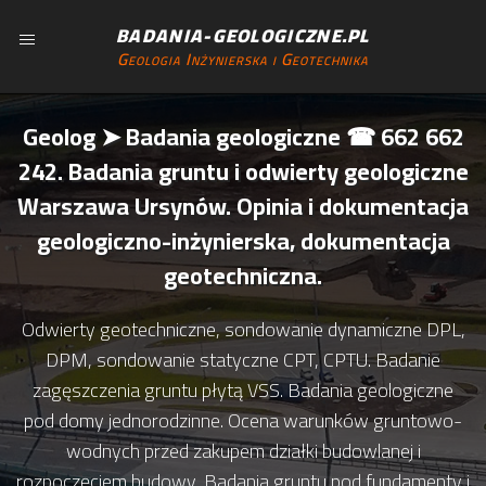
BADANIA-GEOLOGICZNE.PL
Geologia Inżynierska i Geotechnika
Geolog ➤ Badania geologiczne ☎ 662 662
242. Badania gruntu i odwierty geologiczne
Warszawa Ursynów. Opinia i dokumentacja
geologiczno-inżynierska, dokumentacja
geotechniczna.
Odwierty geotechniczne, sondowanie dynamiczne DPL,
DPM, sondowanie statyczne CPT, CPTU. Badanie
zagęszczenia gruntu płytą VSS. Badania geologiczne
pod domy jednorodzinne. Ocena warunków gruntowo-
wodnych przed zakupem działki budowlanej i
rozpoczęciem budowy. Badania gruntu pod fundamenty i