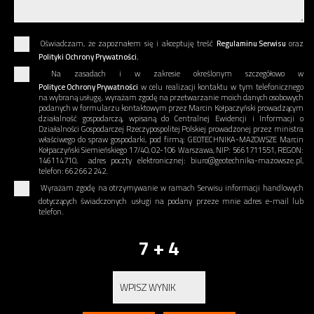
Oświadczam, że zapoznałem się i akceptuję treść
Regulaminu Serwisu
oraz
Polityki Ochrony Prywatności.
Na zasadach i w zakresie określonym szczegółowo w
Polityce Ochrony Prywatności
w celu realizacji kontaktu w tym telefonicznego
na wybraną usługę, wyrażam zgodę na przetwarzanie moich danych osobowych
podanych w formularzu kontaktowym przez Marcin Kołpaczyński prowadzącym
działalność gospodarczą, wpisaną do Centralnej Ewidencji i Informacji o
Działalności Gospodarczej Rzeczypospolitej Polskiej prowadzonej przez ministra
właściwego do spraw gospodarki, pod firmą: GEOTECHNIKA-MAZOWSZE Marcin
Kołpaczyński Siemieńskiego 17/40, 02-106 Warszawa, NIP: 5661711551, REGON:
146114710, adres poczty elektronicznej: biuro@geotechnika-mazowsze.pl,
telefon: 662 662 242.
Wyrażam zgodę na otrzymywanie w ramach Serwisu informacji handlowych
dotyczących świadczonych usługi na podany przeze mnie adres e-mail lub
telefon.
7 + 4