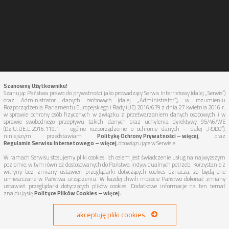
Szanowny Użytkowniku!
Szanując Państwa prawo do prywatności jako prowadzący Serwis Internetowy (dalej „Serwis”)
oraz Administrator danych osobowych (dalej „Administrator”), w rozumieniu
Rozporządzenia Parlamentu Europejskiego i Rady (UE) 2016/679 z dnia 27 kwietnia 2016 r.
w sprawie ochrony osób fizycznych w związku z przetwarzaniem danych osobowych i w
sprawie swobodnego przepływu takich danych oraz uchylenia dyrektywy 95/46/WE
(Dz.U.UE.L.2016.119.1 – ogólne rozporządzenie o ochronie danych – dalej „RODO”),
niniejszym przedstawiam
Politykę Ochrony Prywatności – więcej
, oraz
Regulamin Serwisu Internetowego – więcej
, obowiązujące w Serwisie.
W ramach Serwisu stosujemy pliki cookies. Ich celem jest świadczenie usług na najwyższym
poziomie, w tym również dostosowanych do Państwa indywidualnych potrzeb. Korzystanie z
witryny bez zmiany ustawień przeglądarki dotyczących cookies oznacza, że będą one
umieszczane w Państwa urządzeniu. W każdej chwili możecie Państwo dokonać zmiany
ustawień przeglądarki dotyczących plików cookies. Dodatkowe informacje na ten temat
znajdują się
Polityce Plików Cookies – więcej.
Copyright ©
BADANIA-GEOLOGICZNE.PL
2026 All Rights Reserved.
akceptuję pliki cookies
Realizacja:
Interprom.pl - Domeny premium, pozycjonowanie,