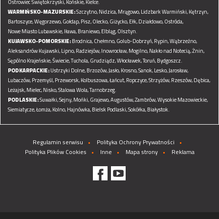
Ostrowiec Świętokrzyski,
Końskie,
Kielce.
WARMIŃSKO-MAZURSKIE:
Szczytno,
Nidzica,
Mrągowo,
Lidzbark Warmiński,
Kętrzyn,
Bartoszyce,
Węgorzewo,
Gołdap,
Pisz,
Olecko,
Giżycko,
Ełk,
Działdowo,
Ostróda,
Nowe Miasto Lubawskie,
Iława,
Braniewo,
Elbląg,
Olsztyn.
KUJAWSKO-POMORSKIE:
Brodnica,
Chełmno,
Golub-Dobrzyń,
Rypin,
Wąbrzeźno,
Aleksandrów Kujawski,
Lipno,
Radziejów,
Inowrocław,
Mogilno,
Nakło nad Notecią,
Żnin,
Sępólno Krajeńskie,
Świecie,
Tuchola,
Grudziądz,
Włocławek,
Toruń,
Bydgoszcz.
PODKARPACKIE:
Ustrzyki Dolne,
Brzozów,
Jasło,
Krosno,
Sanok,
Lesko,
Jarosław,
Lubaczów,
Przemyśl,
Przeworsk,
Kolbuszowa,
Łańcut,
Ropczyce,
Strzyżów,
Rzeszów,
Dębica,
Leżajsk,
Mielec,
Nisko,
Stalowa Wola,
Tarnobrzeg.
PODLASKIE:
Suwałki,
Sejny,
Mońki,
Grajewo,
Augustów,
Zambrów,
Wysokie Mazowieckie,
Siemiatycze,
Łomża,
Kolno,
Hajnówka,
Bielsk Podlaski,
Sokółka,
Białystok.
Regulamin serwisu
Polityka Ochrony Prywatności
Polityka Plików Cookies
Inne
Mapa strony
Reklama