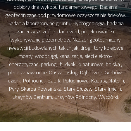
odbiory dna wykopu fundamentowego. Badania
geotechniczne pod przydomowe oczyszczalnie ścieków.
Badania laboratoryjne gruntu. Hydrogeologia, badania
zanieczyszczeń i składu wód, projektowanie i
wykonywanie piezometrów. Nadzór geotechniczny
inwestycji budowlanych takich jak: drogi, tory kolejowe,
mosty, wodociągi, kanalizacja, sieci elektro-
energetyczne, parkingi, budynki kubaturowe, boiska ,
place zabaw i inne. Obszar usług: Dąbrówka, Grabów,
Jeziorki Północne, Jeziorki Południowe, Kabaty, Natolin,
Pyry, Skarpa Powsińska, Stary Służew, Stary Imielin,
Ursynów Centrum, Ursynów Północny, Wyczółki.