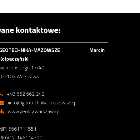
ane kontaktowe:
GEOTECHNIKA-MAZOWSZE Marcin
Kołpaczyński
Siemieńskiego 17/40
02-106 Warszawa
+48 662 662 242
biuro@geotechnika-mazowsze.pl
www.geolog.warszawa.pl
NIP: 5661711551
REGON: 146114710