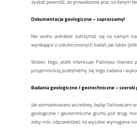
zyskać pewność, że prowadzenie prac na danym ter
Dokumentacje geologiczne – zapraszamy!
Nie wolno jednakże zatrzymać się na samym bada
wynikające z uskutecznionych badań, jak także (jeśl
Wobec tego, jeżeli interesuje Państwa również 
przyjemnością podejmiemy się tego zadania i wyk
Badania geologiczne / geotechniczne – szeroki 
Jak wzmiankowano wcześniej, będąc fachowcami w d
geologiczne / geotechniczne gruntu pod drogi, mos
żeby móc odpowiedzieć na wysokie wymagania n