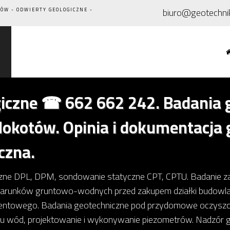
biuro@geotechni
ÓW - ODWIERTY GEOLOGICZNE -
iczne ☎ 662 662 242. Badania g
kotów. Opinia i dokumentacja g
czna.
ne DPL, DPM, sondowanie statyczne CPT, CPTU. Badanie za
warunków gruntowo-wodnych przed zakupem działki budowlan
ntowego. Badania geotechniczne pod przydomowe oczyszczal
du wód, projektowanie i wykonywanie piezometrów. Nadzór g