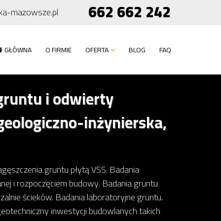
662 662 242
ka-mazowsze.pl
GŁÓWNA
O FIRMIE
OFERTA
BLOG
FAQ
runtu i odwierty
eologiczno-inżynierska,
gęszczenia gruntu płytą VSS. Badania
ej i rozpoczęciem budowy. Badania gruntu
nie ścieków. Badania laboratoryjne gruntu.
eotechniczny inwestycji budowlanych takich