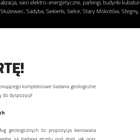
alizacja, sieci elektro-energetyczne, parkingi, budynki kubatu
użewiec, Sadyba, Siekierki, Sielce, Stary Mokotów, Stegny
TĘ!
konującego kompleksowe badania geologiczne
 do dyspozycji!
ch
ług geologicznych to propozycja kierowana
ędne są badania gruntu pod dom, jak oraz