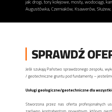
jak: drogi, tory kolejowe, mosty, wodociągi, kan
Augustówka, Czerniaków, Ksawerów, Służew, Sł
SPRAWDŹ OFER
Jeśli szukają Państwo sprawdzonego zespołu, wy
/ geotechniczne gruntu pod fundamenty – jesteśmy
Usługi geologiczne/geotechniczne dla wszystki
Stworzona przez nas oferta profesjonalnych us
zarówno kontrahentom prywatnym, którym niezb