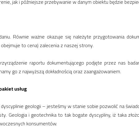
enie, jak i późniejsze przebywanie w danym obiektu będzie bezpie
niu. Równie ważne okazuje się należyte przygotowania dokumen
i obejmuje to cena) zalecenia z naszej strony.
przyrządzenie raportu dokumentującego podjęte przez nas bada
onamy go z najwyższą dokładnością oraz zaangażowaniem.
pakiet usług
yscyplinie geologii – jesteśmy w stanie sobie pozwolić na świadc
ty. Geologia i geotechnika to tak bogate dyscypliny, iż taka zło
owoczesnych konsumentów.