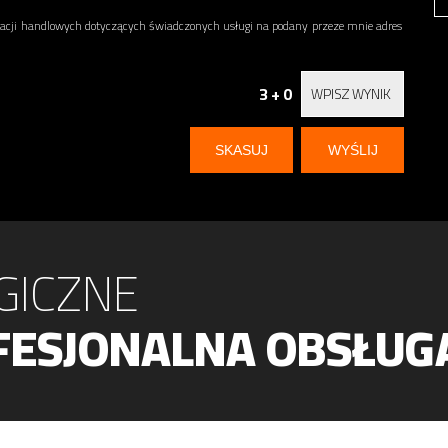
ji handlowych dotyczących świadczonych usługi na podany przeze mnie adres
3 + 0
GICZNE
FESJONALNA OBSŁUG