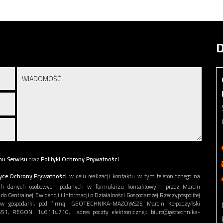
D
nu Serwisu
oraz
Polityki Ochrony Prywatności.
tyce Ochrony Prywatności
w celu realizacji kontaktu w tym telefonicznego na
ch danych osobowych podanych w formularzu kontaktowym przez Marcin
 Centralnej Ewidencji i Informacji o Działalności Gospodarczej Rzeczypospolitej
praw gospodarki, pod firmą: GEOTECHNIKA-MAZOWSZE Marcin Kołpaczyński
51, REGON: 146114710, adres poczty elektronicznej: biuro@geotechnika-