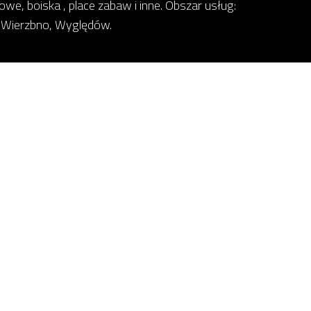
rowe, boiska , place zabaw i inne. Obszar usług:
, Wierzbno, Wyględów.