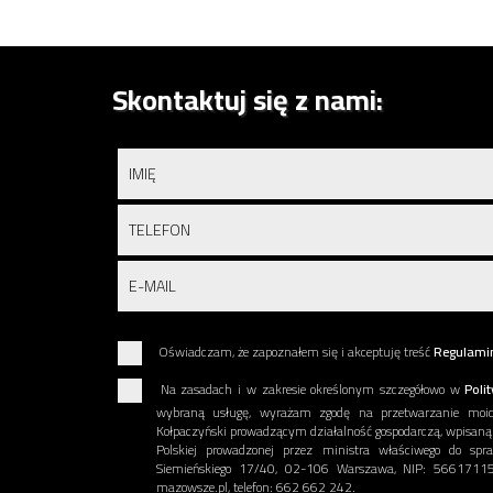
Skontaktuj się z nami:
Oświadczam, że zapoznałem się i akceptuję treść
Regulami
Na zasadach i w zakresie określonym szczegółowo w
Poli
wybraną usługę, wyrażam zgodę na przetwarzanie moi
Kołpaczyński prowadzącym działalność gospodarczą, wpisaną do
Polskiej prowadzonej przez ministra właściwego do s
Siemieńskiego 17/40, 02-106 Warszawa, NIP: 56617115
mazowsze.pl, telefon: 662 662 242.