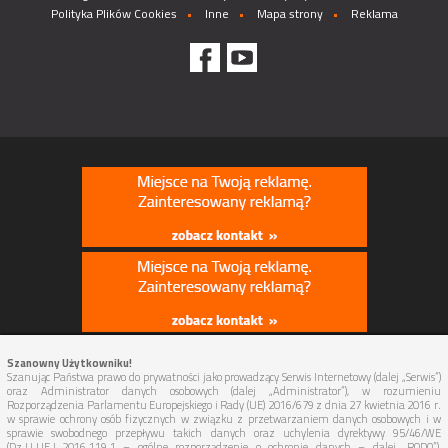
Polityka Plików Cookies
Inne
Mapa strony
Reklama
Szanowny Użytkowniku!
Szanując Państwa prawo do prywatności jako prowadzący Serwis Internetowy (dalej „Serwis”)
oraz Administrator danych osobowych (dalej „Administrator”), w rozumieniu
Rozporządzenia Parlamentu Europejskiego i Rady (UE) 2016/679 z dnia 27 kwietnia 2016 r.
w sprawie ochrony osób fizycznych w związku z przetwarzaniem danych osobowych i w
sprawie swobodnego przepływu takich danych oraz uchylenia dyrektywy 95/46/WE
(Dz.U.UE.L.2016.119.1 – ogólne rozporządzenie o ochronie danych – dalej „RODO”),