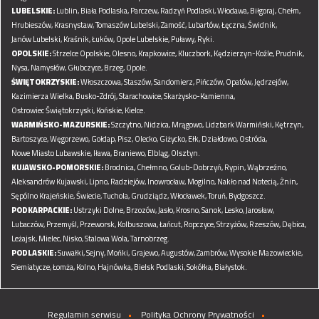
LUBELSKIE:
Lublin,
Biała Podlaska,
Parczew,
Radzyń Podlaski,
Włodawa,
Biłgoraj,
Chełm,
Hrubieszów,
Krasnystaw,
Tomaszów Lubelski,
Zamość,
Lubartów,
Łęczna,
Świdnik,
Janów Lubelski,
Kraśnik,
Łuków,
Opole Lubelskie,
Puławy,
Ryki.
OPOLSKIE:
Strzelce Opolskie,
Olesno,
Krapkowice,
Kluczbork,
Kędzierzyn-Koźle,
Prudnik,
Nysa,
Namysłów,
Głubczyce,
Brzeg,
Opole.
ŚWIĘTOKRZYSKIE:
Włoszczowa,
Staszów,
Sandomierz,
Pińczów,
Opatów,
Jędrzejów,
Kazimierza Wielka,
Busko-Zdrój,
Starachowice,
Skarżysko-Kamienna,
Ostrowiec Świętokrzyski,
Końskie,
Kielce.
WARMIŃSKO-MAZURSKIE:
Szczytno,
Nidzica,
Mrągowo,
Lidzbark Warmiński,
Kętrzyn,
Bartoszyce,
Węgorzewo,
Gołdap,
Pisz,
Olecko,
Giżycko,
Ełk,
Działdowo,
Ostróda,
Nowe Miasto Lubawskie,
Iława,
Braniewo,
Elbląg,
Olsztyn.
KUJAWSKO-POMORSKIE:
Brodnica,
Chełmno,
Golub-Dobrzyń,
Rypin,
Wąbrzeźno,
Aleksandrów Kujawski,
Lipno,
Radziejów,
Inowrocław,
Mogilno,
Nakło nad Notecią,
Żnin,
Sępólno Krajeńskie,
Świecie,
Tuchola,
Grudziądz,
Włocławek,
Toruń,
Bydgoszcz.
PODKARPACKIE:
Ustrzyki Dolne,
Brzozów,
Jasło,
Krosno,
Sanok,
Lesko,
Jarosław,
Lubaczów,
Przemyśl,
Przeworsk,
Kolbuszowa,
Łańcut,
Ropczyce,
Strzyżów,
Rzeszów,
Dębica,
Leżajsk,
Mielec,
Nisko,
Stalowa Wola,
Tarnobrzeg.
PODLASKIE:
Suwałki,
Sejny,
Mońki,
Grajewo,
Augustów,
Zambrów,
Wysokie Mazowieckie,
Siemiatycze,
Łomża,
Kolno,
Hajnówka,
Bielsk Podlaski,
Sokółka,
Białystok.
Regulamin serwisu
Polityka Ochrony Prywatności