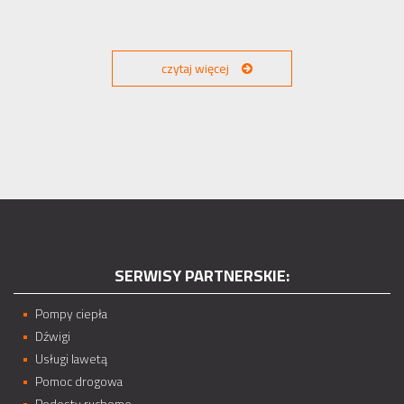
czytaj więcej
SERWISY PARTNERSKIE:
Pompy ciepła
Dźwigi
Usługi lawetą
Pomoc drogowa
Podesty ruchome