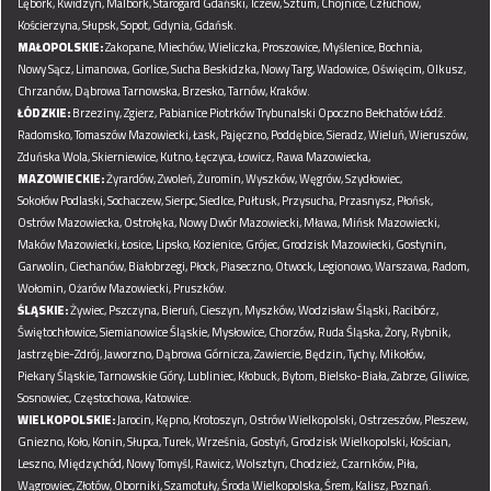
Lębork,
Kwidzyn,
Malbork,
Starogard Gdański,
Tczew,
Sztum,
Chojnice,
Człuchów,
Kościerzyna,
Słupsk,
Sopot,
Gdynia,
Gdańsk.
MAŁOPOLSKIE:
Zakopane,
Miechów,
Wieliczka,
Proszowice,
Myślenice,
Bochnia,
Nowy Sącz,
Limanowa,
Gorlice,
Sucha Beskidzka,
Nowy Targ,
Wadowice,
Oświęcim,
Olkusz,
Chrzanów,
Dąbrowa Tarnowska,
Brzesko,
Tarnów,
Kraków.
ŁÓDZKIE:
Brzeziny,
Zgierz,
Pabianice
Piotrków Trybunalski
Opoczno
Bełchatów
Łódź.
Radomsko,
Tomaszów Mazowiecki,
Łask,
Pajęczno,
Poddębice,
Sieradz,
Wieluń,
Wieruszów,
Zduńska Wola,
Skierniewice,
Kutno,
Łęczyca,
Łowicz,
Rawa Mazowiecka,
MAZOWIECKIE:
Żyrardów,
Zwoleń,
Żuromin,
Wyszków,
Węgrów,
Szydłowiec,
Sokołów Podlaski,
Sochaczew,
Sierpc,
Siedlce,
Pułtusk,
Przysucha,
Przasnysz,
Płońsk,
Ostrów Mazowiecka,
Ostrołęka,
Nowy Dwór Mazowiecki,
Mława,
Mińsk Mazowiecki,
Maków Mazowiecki,
Łosice,
Lipsko,
Kozienice,
Grójec,
Grodzisk Mazowiecki,
Gostynin,
Garwolin,
Ciechanów,
Białobrzegi,
Płock,
Piaseczno,
Otwock,
Legionowo,
Warszawa,
Radom,
Wołomin,
Ożarów Mazowiecki,
Pruszków.
ŚLĄSKIE:
Żywiec,
Pszczyna,
Bieruń,
Cieszyn,
Myszków,
Wodzisław Śląski,
Racibórz,
Świętochłowice,
Siemianowice Śląskie,
Mysłowice,
Chorzów,
Ruda Śląska,
Żory,
Rybnik,
Jastrzębie-Zdrój,
Jaworzno,
Dąbrowa Górnicza,
Zawiercie,
Będzin,
Tychy,
Mikołów,
Piekary Śląskie,
Tarnowskie Góry,
Lubliniec,
Kłobuck,
Bytom,
Bielsko-Biała,
Zabrze,
Gliwice,
Sosnowiec,
Częstochowa,
Katowice.
WIELKOPOLSKIE:
Jarocin,
Kępno,
Krotoszyn,
Ostrów Wielkopolski,
Ostrzeszów,
Pleszew,
Gniezno,
Koło,
Konin,
Słupca,
Turek,
Września,
Gostyń,
Grodzisk Wielkopolski,
Kościan,
Leszno,
Międzychód,
Nowy Tomyśl,
Rawicz,
Wolsztyn,
Chodzież,
Czarnków,
Piła,
Wągrowiec,
Złotów,
Oborniki,
Szamotuły,
Środa Wielkopolska,
Śrem,
Kalisz,
Poznań.