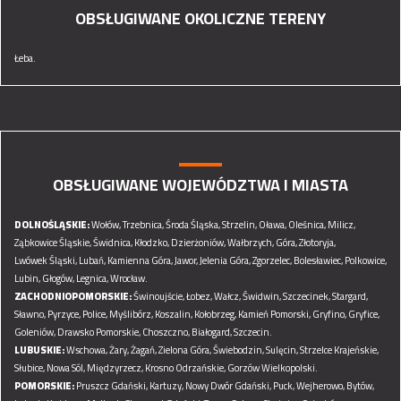
OBSŁUGIWANE OKOLICZNE TERENY
Łeba.
OBSŁUGIWANE WOJEWÓDZTWA I MIASTA
DOLNOŚLĄSKIE:
Wołów,
Trzebnica,
Środa Śląska,
Strzelin,
Oława,
Oleśnica,
Milicz,
Ząbkowice Śląskie,
Świdnica,
Kłodzko,
Dzierżoniów,
Wałbrzych,
Góra,
Złotoryja,
Lwówek Śląski,
Lubań,
Kamienna Góra,
Jawor,
Jelenia Góra,
Zgorzelec,
Bolesławiec,
Polkowice,
Lubin,
Głogów,
Legnica,
Wrocław.
ZACHODNIOPOMORSKIE:
Świnoujście,
Łobez,
Wałcz,
Świdwin,
Szczecinek,
Stargard,
Sławno,
Pyrzyce,
Police,
Myślibórz,
Koszalin,
Kołobrzeg,
Kamień Pomorski,
Gryfino,
Gryfice,
Goleniów,
Drawsko Pomorskie,
Choszczno,
Białogard,
Szczecin.
LUBUSKIE:
Wschowa,
Żary,
Żagań,
Zielona Góra,
Świebodzin,
Sulęcin,
Strzelce Krajeńskie,
Słubice,
Nowa Sól,
Międzyrzecz,
Krosno Odrzańskie,
Gorzów Wielkopolski.
POMORSKIE:
Pruszcz Gdański,
Kartuzy,
Nowy Dwór Gdański,
Puck,
Wejherowo,
Bytów,